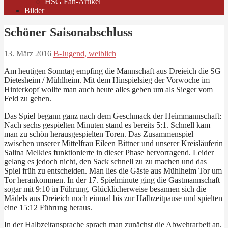
HSG Fan-Artikel
Bilder
Schöner Saisonabschluss
13. März 2016
B-Jugend, weiblich
Am heutigen Sonntag empfing die Mannschaft aus Dreieich die SG
Dietesheim / Mühlheim. Mit dem Hinspielsieg der Vorwoche im
Hinterkopf wollte man auch heute alles geben um als Sieger vom
Feld zu gehen.
Das Spiel begann ganz nach dem Geschmack der Heimmannschaft:
Nach sechs gespielten Minuten stand es bereits 5:1. Schnell kam
man zu schön herausgespielten Toren. Das Zusammenspiel
zwischen unserer Mittelfrau Eileen Bittner und unserer Kreisläuferin
Salina Melkies funktionierte in dieser Phase hervorragend. Leider
gelang es jedoch nicht, den Sack schnell zu zu machen und das
Spiel früh zu entscheiden. Man lies die Gäste aus Mühlheim Tor um
Tor herankommen. In der 17. Spielminute ging die Gastmannschaft
sogar mit 9:10 in Führung. Glücklicherweise besannen sich die
Mädels aus Dreieich noch einmal bis zur Halbzeitpause und spielten
eine 15:12 Führung heraus.
In der Halbzeitansprache sprach man zunächst die Abwehrarbeit an.