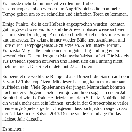
Es musste mehr kommuniziert werden und früher
zusammengeschoben werden. Im Angriffsspiel sollte man mehr
Tempo gehen um so zu schnellen und einfachen Toren zu kommen.
Einige Punkte, die in der Halbzeit angesprochen wurden, konnten
gut umgesetzt werden. So stand die Abwehr phasenweise sicherer
als im ersten Durchgang. Auch das schnelle Spiel nach vorne wurde
gut umgesetzt. Es gelang immer wieder Bälle herauszufangen und
Tore durch Tempogegenstöße zu erzielen. Auch unsere Torfrau,
Franziska May hatte heute einen sehr guten Tag und trug einen
wesentlichen Teil zu der guten Mannschaftsleistung bei. Die Mädels
aus Dreieich spielten souverän und ließen sich die Führung nicht
mehr nehmen. Das Spiel endete mit 27:21 Toren.
So beendet die weibliche B-Jugend aus Dreieich die Saison auf dem
5. von 12 Tabellenplätzen. Mit dieser Leistung kann man durchaus
zufrieden sein. Viele Spielerinnen der jungen Mannschaft könnten
noch in der C-Jugend spielen, einige von ihnen sogar im ersten Jahr.
Somit sind wir als Trainer zufrieden mit dem 5. Platz. Natürlich hätte
ein wenig mehr drin sein können, grade in der Gruppenphase verlor
man einige Spiele ärgerlich. Insgesamt lässt sich jedoch sagen, dass
der 5. Platz in der Saison 2015/16 eine solide Grundlage für das
nächste Jahr darstellt.
Es spielten: