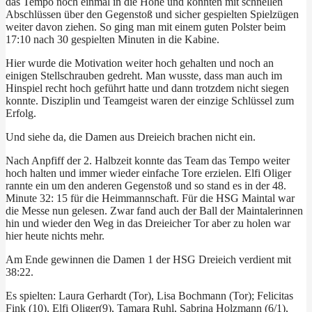
das Tempo noch einmal in die Höhe und könnten mit schnellen
Abschlüssen über den Gegenstoß und sicher gespielten Spielzügen
weiter davon ziehen. So ging man mit einem guten Polster beim
17:10 nach 30 gespielten Minuten in die Kabine.
Hier wurde die Motivation weiter hoch gehalten und noch an
einigen Stellschrauben gedreht. Man wusste, dass man auch im
Hinspiel recht hoch geführt hatte und dann trotzdem nicht siegen
konnte. Disziplin und Teamgeist waren der einzige Schlüssel zum
Erfolg.
Und siehe da, die Damen aus Dreieich brachen nicht ein.
Nach Anpfiff der 2. Halbzeit konnte das Team das Tempo weiter
hoch halten und immer wieder einfache Tore erzielen. Elfi Oliger
rannte ein um den anderen Gegenstoß und so stand es in der 48.
Minute 32: 15 für die Heimmannschaft. Für die HSG Maintal war
die Messe nun gelesen. Zwar fand auch der Ball der Maintalerinnen
hin und wieder den Weg in das Dreieicher Tor aber zu holen war
hier heute nichts mehr.
Am Ende gewinnen die Damen 1 der HSG Dreieich verdient mit
38:22.
Es spielten: Laura Gerhardt (Tor), Lisa Bochmann (Tor); Felicitas
Fink (10), Elfi Oliger(9), Tamara Ruhl, Sabrina Holzmann (6/1),