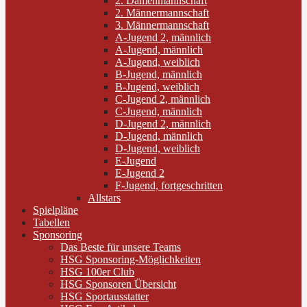
2. Damenmannschaft
2. Männermannschaft
3. Männermannschaft
A-Jugend 2, männlich
A-Jugend, männlich
A-Jugend, weiblich
B-Jugend, männlich
B-Jugend, weiblich
C-Jugend 2, männlich
C-Jugend, männlich
D-Jugend 2, männlich
D-Jugend, männlich
D-Jugend, weiblich
E-Jugend
E-Jugend 2
F-Jugend, fortgeschritten
Allstars
Spielpläne
Tabellen
Sponsoring
Das Beste für unsere Teams
HSG Sponsoring-Möglichkeiten
HSG 100er Club
HSG Sponsoren Übersicht
HSG Sportausstatter