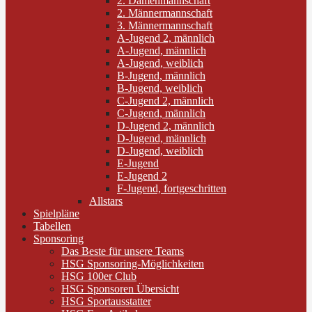
2. Damenmannschaft
2. Männermannschaft
3. Männermannschaft
A-Jugend 2, männlich
A-Jugend, männlich
A-Jugend, weiblich
B-Jugend, männlich
B-Jugend, weiblich
C-Jugend 2, männlich
C-Jugend, männlich
D-Jugend 2, männlich
D-Jugend, männlich
D-Jugend, weiblich
E-Jugend
E-Jugend 2
F-Jugend, fortgeschritten
Allstars
Spielpläne
Tabellen
Sponsoring
Das Beste für unsere Teams
HSG Sponsoring-Möglichkeiten
HSG 100er Club
HSG Sponsoren Übersicht
HSG Sportausstatter