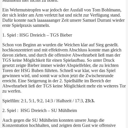
Mühlheim hier nichts zu holen.
Ein Wehrmutstropfen war jedoch der Ausfall von Tom Bohlmann,
der sich leider am Arm verletzt hat und nicht zur Verfügung stand.
Dafür konnte nach laaaaaaanger Zeit unsere Samuel Durrani wieder
erste Spielpraxis sammeln.
1. Spiel : HSG Dreieich – TGS Bieber
Schon von Beginn an wurden die Weichen klar auf Sieg gestellt.
hochkonzentriert und mit effektivem Abschluss konnte man gleich
davon ziehen, und durch die offensive Abwehrarbeit ließ man der
TGS keine Möglichkeit für einen Spielaufbau. So unter Druck
gesetzt zeigte Bieber immer wieder Abspielfehler, die zu leichten
Toren der HSG Buben führten. Schnell war klar, wer das Spiel
gewinnen wird, und somit war schon jetzt die Zwischenrunde
erreicht. Eine Steigerung in der 2. Spielhälfte im Bereich der
Abwehrarbeit ließ der TGS keine Möglichkeit mehr ein weiteres Tor
zu werfen.
Spielfilm: 2:1, 5:1, 9:2, 14:3 / Halbzeit / 17:3,
23:3.
2. Spiel : HSG Dreieich – SU Mühlheim
Auch gegen die SU Mühlheim konnten unsere Jungs die
Konzentration hochhalten, und zeigten dem Gast wie offensive