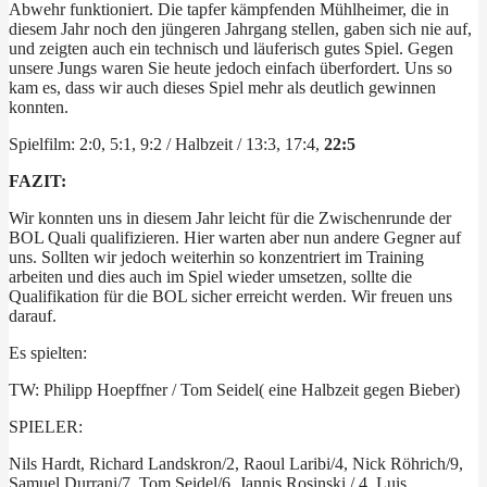
Abwehr funktioniert. Die tapfer kämpfenden Mühlheimer, die in
diesem Jahr noch den jüngeren Jahrgang stellen, gaben sich nie auf,
und zeigten auch ein technisch und läuferisch gutes Spiel. Gegen
unsere Jungs waren Sie heute jedoch einfach überfordert. Uns so
kam es, dass wir auch dieses Spiel mehr als deutlich gewinnen
konnten.
Spielfilm: 2:0, 5:1, 9:2 / Halbzeit / 13:3, 17:4,
22:5
FAZIT:
Wir konnten uns in diesem Jahr leicht für die Zwischenrunde der
BOL Quali qualifizieren. Hier warten aber nun andere Gegner auf
uns. Sollten wir jedoch weiterhin so konzentriert im Training
arbeiten und dies auch im Spiel wieder umsetzen, sollte die
Qualifikation für die BOL sicher erreicht werden. Wir freuen uns
darauf.
Es spielten:
TW: Philipp Hoepffner / Tom Seidel( eine Halbzeit gegen Bieber)
SPIELER:
Nils Hardt, Richard Landskron/2, Raoul Laribi/4, Nick Röhrich/9,
Samuel Durrani/7, Tom Seidel/6, Jannis Rosinski / 4, Luis