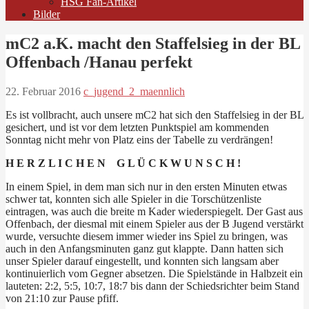
HSG Fan-Artikel
Bilder
mC2 a.K. macht den Staffelsieg in der BL
Offenbach /Hanau perfekt
22. Februar 2016
c_jugend_2_maennlich
Es ist vollbracht, auch unsere mC2 hat sich den Staffelsieg in der BL
gesichert, und ist vor dem letzten Punktspiel am kommenden
Sonntag nicht mehr von Platz eins der Tabelle zu verdrängen!
H E R Z L I C H E N G L Ü C K W U N S C H !
In einem Spiel, in dem man sich nur in den ersten Minuten etwas
schwer tat, konnten sich alle Spieler in die Torschützenliste
eintragen, was auch die breite m Kader wiederspiegelt. Der Gast aus
Offenbach, der diesmal mit einem Spieler aus der B Jugend verstärkt
wurde, versuchte diesem immer wieder ins Spiel zu bringen, was
auch in den Anfangsminuten ganz gut klappte. Dann hatten sich
unser Spieler darauf eingestellt, und konnten sich langsam aber
kontinuierlich vom Gegner absetzen. Die Spielstände in Halbzeit ein
lauteten: 2:2, 5:5, 10:7, 18:7 bis dann der Schiedsrichter beim Stand
von 21:10 zur Pause pfiff.