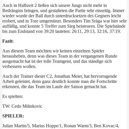
Auch in Halbzeit 2 ließen sich unsere Jungs nicht mehr in
Bedrängnis bringen, und gestalteten die Partie sehr einseitig. Immer
wieder wurde der Ball durch unterdrucksetzen des Gegners leicht
erobert, und in Tore umgemünzt. Besonders Tim Sräga war hier sehr
auffällig, und konnte 5 Treffer zum Sieg beisteuern. Die Spielstände
bis zum Endstand von 39:20 lauteten: 26:11, 29:13, 32:16, 37:19.
Fazit:
Aus diesem Team möchten wir keinen einzelnen Spieler
herausheben, denn was dieses Team in der vergangenen Runde
ausgemacht hat ist der tolle Teamgeist, und das ständige sich
verbessern wollen.
Auch der Trainer dieser C2, Jonathan Meier, hat hervorragende
Arbeit geleistet, denn ganz deutlich konnte man die Fortschritte
erkennen, die das Team im Laufe der Saison gemacht hat.
Es spielten:
TW: Cedo Milinkovic
SPIELER:
Julian Martin/5, Marius Hoppe/1, Ronan Warm/3, Ben Kovac/4,