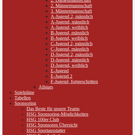
2. Damenmannschaft
2. Männermannschaft
3. Männermannschaft
A-Jugend 2, männlich
A-Jugend, männlich
A-Jugend, weiblich
B-Jugend, männlich
B-Jugend, weiblich
C-Jugend 2, männlich
C-Jugend, männlich
D-Jugend 2, männlich
D-Jugend, männlich
D-Jugend, weiblich
E-Jugend
E-Jugend 2
F-Jugend, fortgeschritten
Allstars
Spielpläne
Tabellen
Sponsoring
Das Beste für unsere Teams
HSG Sponsoring-Möglichkeiten
HSG 100er Club
HSG Sponsoren Übersicht
HSG Sportausstatter