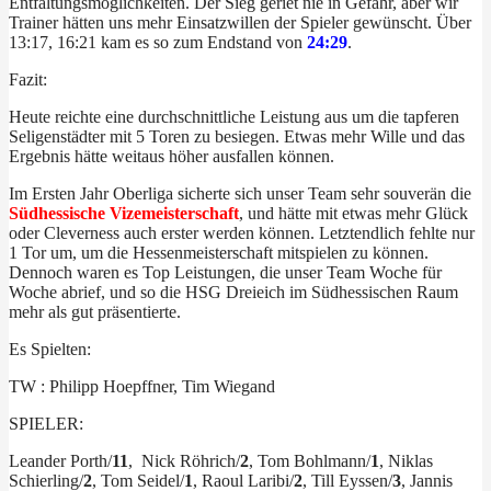
Entfaltungsmöglichkeiten. Der Sieg geriet nie in Gefahr, aber wir
Trainer hätten uns mehr Einsatzwillen der Spieler gewünscht. Über
13:17, 16:21 kam es so zum Endstand von
24:29
.
Fazit:
Heute reichte eine durchschnittliche Leistung aus um die tapferen
Seligenstädter mit 5 Toren zu besiegen. Etwas mehr Wille und das
Ergebnis hätte weitaus höher ausfallen können.
Im Ersten Jahr Oberliga sicherte sich unser Team sehr souverän die
Südhessische Vizemeisterschaft
, und hätte mit etwas mehr Glück
oder Cleverness auch erster werden können. Letztendlich fehlte nur
1 Tor um, um die Hessenmeisterschaft mitspielen zu können.
Dennoch waren es Top Leistungen, die unser Team Woche für
Woche abrief, und so die HSG Dreieich im Südhessischen Raum
mehr als gut präsentierte.
Es Spielten:
TW : Philipp Hoepffner, Tim Wiegand
SPIELER:
Leander Porth/
11
, Nick Röhrich/
2
, Tom Bohlmann/
1
, Niklas
Schierling/
2
, Tom Seidel/
1
, Raoul Laribi/
2
, Till Eyssen/
3
, Jannis