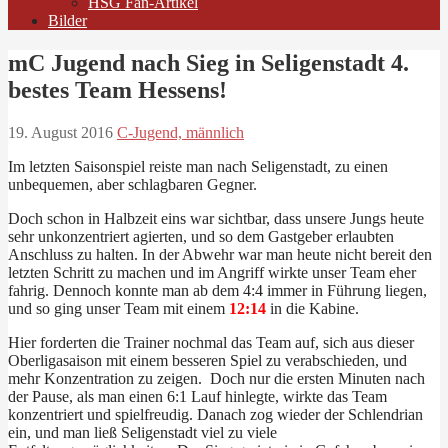
HSG Fan-Artikel
Bilder
mC Jugend nach Sieg in Seligenstadt 4.
bestes Team Hessens!
19. August 2016
C-Jugend, männlich
Im letzten Saisonspiel reiste man nach Seligenstadt, zu einen
unbequemen, aber schlagbaren Gegner.
Doch schon in Halbzeit eins war sichtbar, dass unsere Jungs heute
sehr unkonzentriert agierten, und so dem Gastgeber erlaubten
Anschluss zu halten. In der Abwehr war man heute nicht bereit den
letzten Schritt zu machen und im Angriff wirkte unser Team eher
fahrig. Dennoch konnte man ab dem 4:4 immer in Führung liegen,
und so ging unser Team mit einem
12:14
in die Kabine.
Hier forderten die Trainer nochmal das Team auf, sich aus dieser
Oberligasaison mit einem besseren Spiel zu verabschieden, und
mehr Konzentration zu zeigen. Doch nur die ersten Minuten nach
der Pause, als man einen 6:1 Lauf hinlegte, wirkte das Team
konzentriert und spielfreudig. Danach zog wieder der Schlendrian
ein, und man ließ Seligenstadt viel zu viele