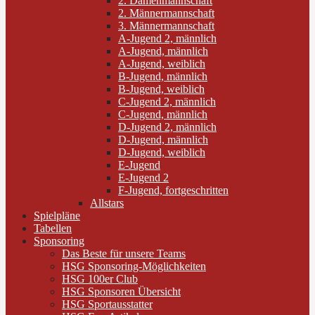
2. Damenmannschaft
2. Männermannschaft
3. Männermannschaft
A-Jugend 2, männlich
A-Jugend, männlich
A-Jugend, weiblich
B-Jugend, männlich
B-Jugend, weiblich
C-Jugend 2, männlich
C-Jugend, männlich
D-Jugend 2, männlich
D-Jugend, männlich
D-Jugend, weiblich
E-Jugend
E-Jugend 2
F-Jugend, fortgeschritten
Allstars
Spielpläne
Tabellen
Sponsoring
Das Beste für unsere Teams
HSG Sponsoring-Möglichkeiten
HSG 100er Club
HSG Sponsoren Übersicht
HSG Sportausstatter