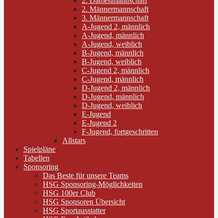
2. Damenmannschaft
2. Männermannschaft
3. Männermannschaft
A-Jugend 2, männlich
A-Jugend, männlich
A-Jugend, weiblich
B-Jugend, männlich
B-Jugend, weiblich
C-Jugend 2, männlich
C-Jugend, männlich
D-Jugend 2, männlich
D-Jugend, männlich
D-Jugend, weiblich
E-Jugend
E-Jugend 2
F-Jugend, fortgeschritten
Allstars
Spielpläne
Tabellen
Sponsoring
Das Beste für unsere Teams
HSG Sponsoring-Möglichkeiten
HSG 100er Club
HSG Sponsoren Übersicht
HSG Sportausstatter