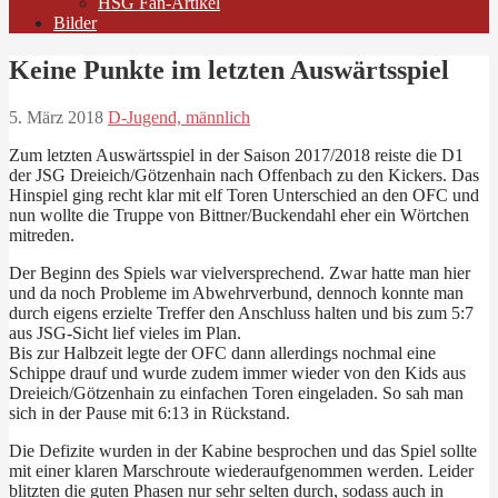
HSG Fan-Artikel
Bilder
Keine Punkte im letzten Auswärtsspiel
5. März 2018
D-Jugend, männlich
Zum letzten Auswärtsspiel in der Saison 2017/2018 reiste die D1
der JSG Dreieich/Götzenhain nach Offenbach zu den Kickers. Das
Hinspiel ging recht klar mit elf Toren Unterschied an den OFC und
nun wollte die Truppe von Bittner/Buckendahl eher ein Wörtchen
mitreden.
Der Beginn des Spiels war vielversprechend. Zwar hatte man hier
und da noch Probleme im Abwehrverbund, dennoch konnte man
durch eigens erzielte Treffer den Anschluss halten und bis zum 5:7
aus JSG-Sicht lief vieles im Plan.
Bis zur Halbzeit legte der OFC dann allerdings nochmal eine
Schippe drauf und wurde zudem immer wieder von den Kids aus
Dreieich/Götzenhain zu einfachen Toren eingeladen. So sah man
sich in der Pause mit 6:13 in Rückstand.
Die Defizite wurden in der Kabine besprochen und das Spiel sollte
mit einer klaren Marschroute wiederaufgenommen werden. Leider
blitzten die guten Phasen nur sehr selten durch, sodass auch in