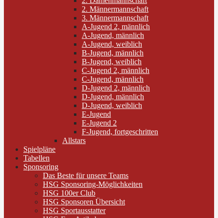
2. Damenmannschaft
2. Männermannschaft
3. Männermannschaft
A-Jugend 2, männlich
A-Jugend, männlich
A-Jugend, weiblich
B-Jugend, männlich
B-Jugend, weiblich
C-Jugend 2, männlich
C-Jugend, männlich
D-Jugend 2, männlich
D-Jugend, männlich
D-Jugend, weiblich
E-Jugend
E-Jugend 2
F-Jugend, fortgeschritten
Allstars
Spielpläne
Tabellen
Sponsoring
Das Beste für unsere Teams
HSG Sponsoring-Möglichkeiten
HSG 100er Club
HSG Sponsoren Übersicht
HSG Sportausstatter