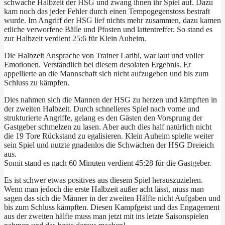
schwache Halbzeit der HSG und zwang ihnen ihr Spiel auf. Dazu
kam noch das jeder Fehler durch einen Tempogegenstoss bestraft
wurde. Im Angriff der HSG lief nichts mehr zusammen, dazu kamen
etliche verworfene Bälle und Pfosten und lattentreffer. So stand es
zur Halbzeit verdient 25:6 für Klein Auheim.
Die Halbzeit Ansprache von Trainer Laribi, war laut und voller
Emotionen. Verständlich bei diesem desolaten Ergebnis. Er
appellierte an die Mannschaft sich nicht aufzugeben und bis zum
Schluss zu kämpfen.
Dies nahmen sich die Mannen der HSG zu herzen und kämpften in
der zweiten Halbzeit. Durch schnelleres Spiel nach vorne und
strukturierte Angriffe, gelang es den Gästen den Vorsprung der
Gastgeber schmelzen zu lasen. Aber auch dies half natürlich nicht
die 19 Tore Rückstand zu egalisieren. Klein Auheim spielte weiter
sein Spiel und nutzte gnadenlos die Schwächen der HSG Dreieich
aus.
Somit stand es nach 60 Minuten verdient 45:28 für die Gastgeber.
Es ist schwer etwas positives aus diesem Spiel herauszuziehen.
Wenn man jedoch die erste Halbzeit außer acht lässt, muss man
sagen das sich die Männer in der zweiten Hälfte nicht Aufgaben und
bis zum Schluss kämpften. Diesen Kampfgeist und das Engagement
aus der zweiten hälfte muss man jetzt mit ins letzte Saisonspielen