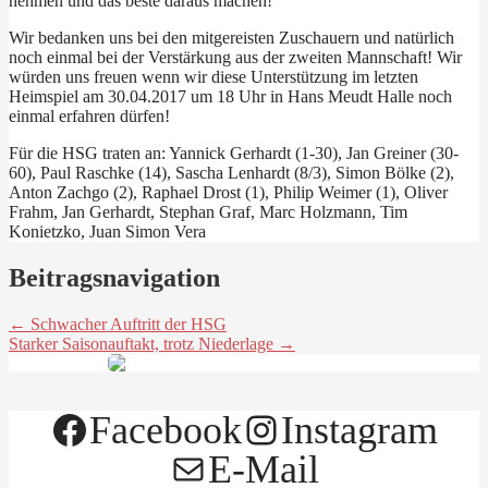
nehmen und das beste daraus machen!
Wir bedanken uns bei den mitgereisten Zuschauern und natürlich
noch einmal bei der Verstärkung aus der zweiten Mannschaft! Wir
würden uns freuen wenn wir diese Unterstützung im letzten
Heimspiel am 30.04.2017 um 18 Uhr in Hans Meudt Halle noch
einmal erfahren dürfen!
Für die HSG traten an: Yannick Gerhardt (1-30), Jan Greiner (30-
60), Paul Raschke (14), Sascha Lenhardt (8/3), Simon Bölke (2),
Anton Zachgo (2), Raphael Drost (1), Philip Weimer (1), Oliver
Frahm, Jan Gerhardt, Stephan Graf, Marc Holzmann, Tim
Konietzko, Juan Simon Vera
Beitragsnavigation
← Schwacher Auftritt der HSG
Starker Saisonauftakt, trotz Niederlage →
Facebook
Instagram
E-Mail