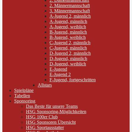
2. Damenmannschaft
2. Männermannschaft
3. Männermannschaft
A-Jugend 2, männlich
A-Jugend, männlich
A-Jugend, weiblich
B-Jugend, männlich
B-Jugend, weiblich
C-Jugend 2, männlich
C-Jugend, männlich
D-Jugend 2, männlich
D-Jugend, männlich
D-Jugend, weiblich
E-Jugend
E-Jugend 2
F-Jugend, fortgeschritten
Allstars
Spielpläne
Tabellen
Sponsoring
Das Beste für unsere Teams
HSG Sponsoring-Möglichkeiten
HSG 100er Club
HSG Sponsoren Übersicht
HSG Sportausstatter