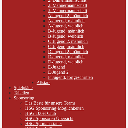
2. Damenmannschaft
2. Männermannschaft
3. Männermannschaft
A-Jugend 2, männlich
A-Jugend, männlich
A-Jugend, weiblich
B-Jugend, männlich
B-Jugend, weiblich
C-Jugend 2, männlich
C-Jugend, männlich
D-Jugend 2, männlich
D-Jugend, männlich
D-Jugend, weiblich
E-Jugend
E-Jugend 2
F-Jugend, fortgeschritten
Allstars
Spielpläne
Tabellen
Sponsoring
Das Beste für unsere Teams
HSG Sponsoring-Möglichkeiten
HSG 100er Club
HSG Sponsoren Übersicht
HSG Sportausstatter