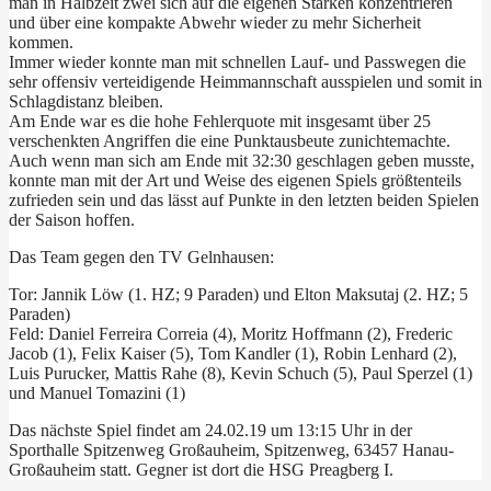
man in Halbzeit zwei sich auf die eigenen Stärken konzentrieren
und über eine kompakte Abwehr wieder zu mehr Sicherheit
kommen.
Immer wieder konnte man mit schnellen Lauf- und Passwegen die
sehr offensiv verteidigende Heimmannschaft ausspielen und somit in
Schlagdistanz bleiben.
Am Ende war es die hohe Fehlerquote mit insgesamt über 25
verschenkten Angriffen die eine Punktausbeute zunichtemachte.
Auch wenn man sich am Ende mit 32:30 geschlagen geben musste,
konnte man mit der Art und Weise des eigenen Spiels größtenteils
zufrieden sein und das lässt auf Punkte in den letzten beiden Spielen
der Saison hoffen.
Das Team gegen den TV Gelnhausen:
Tor: Jannik Löw (1. HZ; 9 Paraden) und Elton Maksutaj (2. HZ; 5
Paraden)
Feld: Daniel Ferreira Correia (4), Moritz Hoffmann (2), Frederic
Jacob (1), Felix Kaiser (5), Tom Kandler (1), Robin Lenhard (2),
Luis Purucker, Mattis Rahe (8), Kevin Schuch (5), Paul Sperzel (1)
und Manuel Tomazini (1)
Das nächste Spiel findet am 24.02.19 um 13:15 Uhr in der
Sporthalle Spitzenweg Großauheim, Spitzenweg, 63457 Hanau-
Großauheim statt. Gegner ist dort die HSG Preagberg I.