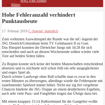
HSG Fan-Artikel
Bilder
Hohe Fehleranzahl verhindert
Punktausbeute
17. Februar 2019
C-Jugend, männlich
Zum vorletzten Auswärtsspiel der Runde war die mC-Jugend der
JSG Dreieich/Götzenhain beim TV Gelnhausen II zu Gast.
Das Hinspiel konnten die Dreieicher Jungs mit 34:28 für sich
entscheiden und auch an diesem Wochenende sollten wieder viele
Tore auf beiden Seiten fallen.
Zu Beginn konnte sich keine der beiden Mannschaften entscheidend
absetzen und es zeichnete sich schon früh ein sehr ausgeglichenes
und enges Spiel ab.
Durch schöne Laufwege ohne Ball schaffte man es zwar in den
ersten Minuten zu überzeugen, allerdings wurde die Fehlerquote mit
zunehmender Spielzeit immer höher. Nicht nur zig frei vergebene
Chancen hinderte die JSG-Truppe an einem deutlicheren Ergebnis,
auch sehr viele Pass- und Fangfehler trugen das Übrige dazu bei.
Mit einem knappen 15:14 Halbzeitstand für die Gastgeber wollte