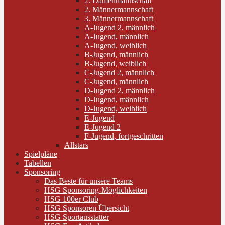
2. Damenmannschaft
2. Männermannschaft
3. Männermannschaft
A-Jugend 2, männlich
A-Jugend, männlich
A-Jugend, weiblich
B-Jugend, männlich
B-Jugend, weiblich
C-Jugend 2, männlich
C-Jugend, männlich
D-Jugend 2, männlich
D-Jugend, männlich
D-Jugend, weiblich
E-Jugend
E-Jugend 2
F-Jugend, fortgeschritten
Allstars
Spielpläne
Tabellen
Sponsoring
Das Beste für unsere Teams
HSG Sponsoring-Möglichkeiten
HSG 100er Club
HSG Sponsoren Übersicht
HSG Sportausstatter