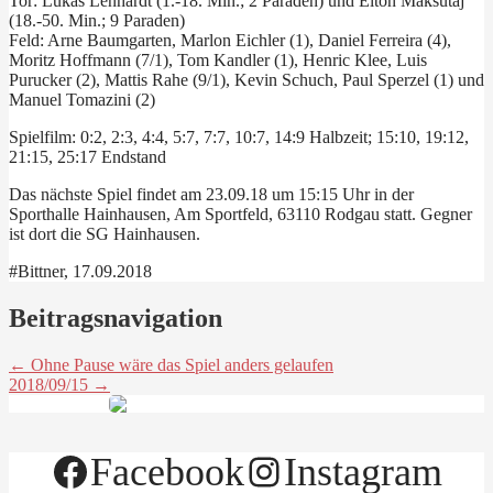
Tor: Lukas Lenhardt (1.-18. Min.; 2 Paraden) und Elton Maksutaj
(18.-50. Min.; 9 Paraden)
Feld: Arne Baumgarten, Marlon Eichler (1), Daniel Ferreira (4),
Moritz Hoffmann (7/1), Tom Kandler (1), Henric Klee, Luis
Purucker (2), Mattis Rahe (9/1), Kevin Schuch, Paul Sperzel (1) und
Manuel Tomazini (2)
Spielfilm: 0:2, 2:3, 4:4, 5:7, 7:7, 10:7, 14:9 Halbzeit; 15:10, 19:12,
21:15, 25:17 Endstand
Das nächste Spiel findet am 23.09.18 um 15:15 Uhr in der
Sporthalle Hainhausen, Am Sportfeld, 63110 Rodgau statt. Gegner
ist dort die SG Hainhausen.
#Bittner, 17.09.2018
Beitragsnavigation
← Ohne Pause wäre das Spiel anders gelaufen
2018/09/15 →
Facebook
Instagram