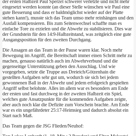
der ersten Halbzeit Paul Sperzel schwerer verletzte und nicht mehr
eingesetzt werden konnte (an dieser Stelle wünschen wir Paul eine
gute Besserung und dass er baldmöglichst wieder auf der Platte
stehen kann!), musste sich das Team umso mehr reinhängen und den
Ausfall kompensieren. Bis zum Seitenwechsel schaffte man es
einfache Tore zu erzielen und die Abwehr zu stabilisieren. Dies war
der Grundstein für den 14:9-Halbzeitstand, was zeitgleich eine gute
Ausgangsposition für den zweiten Durchgang.
Die Ansagen an das Team in der Pause waren klar. Noch mehr
Bewegung im Angriff, die Bereitschaft immer einen Schritt mehr zu
machen, genauso natürlich auch im Abwehrverbund und die
gegenseitige Unterstützung geben den Ausschlag. Und wie
vorgegeben, setzte die Truppe aus Dreieich/Götzenhain die
gestellten Aufgaben sehr gut um, wodurch sie sich bei jedem
gewonnenen Ball in der Abwehr und jedem erfolgreich gespielten
Angriff selbst belohnte. Alles im allem war es besonders am Ende
der ersten und fast durchweg in der zweiten Halbzeit ein Spiel,
welches gute Ansatzpunkte für die kommenden Aufgaben zeigte,
aber auch noch klar die Defizite zum Vorschein brachte. Am Ende
war es ein ungefährdeter 25:17-Heimsieg und dadurch absolut ein
Start nach Maß.
Das Team gegen die JSG Flieden/Neuhof: