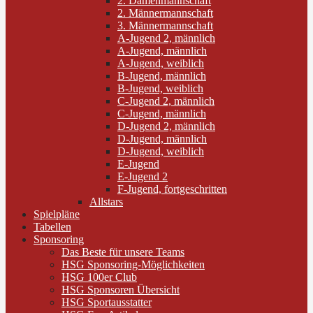
2. Damenmannschaft
2. Männermannschaft
3. Männermannschaft
A-Jugend 2, männlich
A-Jugend, männlich
A-Jugend, weiblich
B-Jugend, männlich
B-Jugend, weiblich
C-Jugend 2, männlich
C-Jugend, männlich
D-Jugend 2, männlich
D-Jugend, männlich
D-Jugend, weiblich
E-Jugend
E-Jugend 2
F-Jugend, fortgeschritten
Allstars
Spielpläne
Tabellen
Sponsoring
Das Beste für unsere Teams
HSG Sponsoring-Möglichkeiten
HSG 100er Club
HSG Sponsoren Übersicht
HSG Sportausstatter