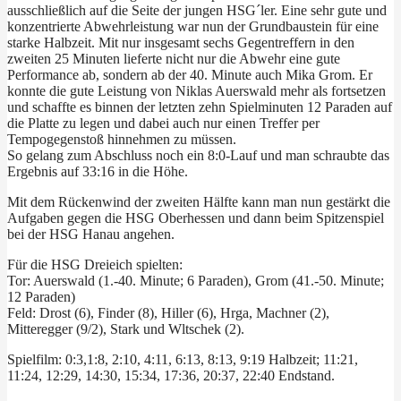
ausschließlich auf die Seite der jungen HSG´ler. Eine sehr gute und
konzentrierte Abwehrleistung war nun der Grundbaustein für eine
starke Halbzeit. Mit nur insgesamt sechs Gegentreffern in den
zweiten 25 Minuten lieferte nicht nur die Abwehr eine gute
Performance ab, sondern ab der 40. Minute auch Mika Grom. Er
konnte die gute Leistung von Niklas Auerswald mehr als fortsetzen
und schaffte es binnen der letzten zehn Spielminuten 12 Paraden auf
die Platte zu legen und dabei auch nur einen Treffer per
Tempogegenstoß hinnehmen zu müssen.
So gelang zum Abschluss noch ein 8:0-Lauf und man schraubte das
Ergebnis auf 33:16 in die Höhe.
Mit dem Rückenwind der zweiten Hälfte kann man nun gestärkt die
Aufgaben gegen die HSG Oberhessen und dann beim Spitzenspiel
bei der HSG Hanau angehen.
Für die HSG Dreieich spielten:
Tor: Auerswald (1.-40. Minute; 6 Paraden), Grom (41.-50. Minute;
12 Paraden)
Feld: Drost (6), Finder (8), Hiller (6), Hrga, Machner (2),
Mitteregger (9/2), Stark und Wltschek (2).
Spielfilm: 0:3,1:8, 2:10, 4:11, 6:13, 8:13, 9:19 Halbzeit; 11:21,
11:24, 12:29, 14:30, 15:34, 17:36, 20:37, 22:40 Endstand.