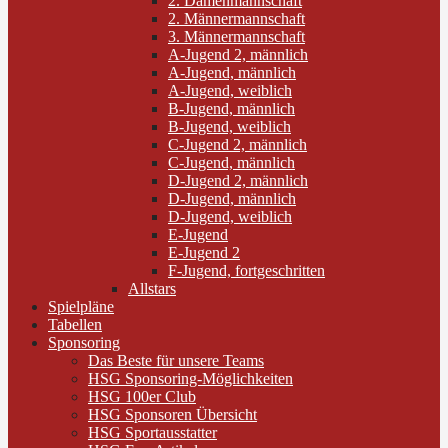
2. Damenmannschaft
2. Männermannschaft
3. Männermannschaft
A-Jugend 2, männlich
A-Jugend, männlich
A-Jugend, weiblich
B-Jugend, männlich
B-Jugend, weiblich
C-Jugend 2, männlich
C-Jugend, männlich
D-Jugend 2, männlich
D-Jugend, männlich
D-Jugend, weiblich
E-Jugend
E-Jugend 2
F-Jugend, fortgeschritten
Allstars
Spielpläne
Tabellen
Sponsoring
Das Beste für unsere Teams
HSG Sponsoring-Möglichkeiten
HSG 100er Club
HSG Sponsoren Übersicht
HSG Sportausstatter