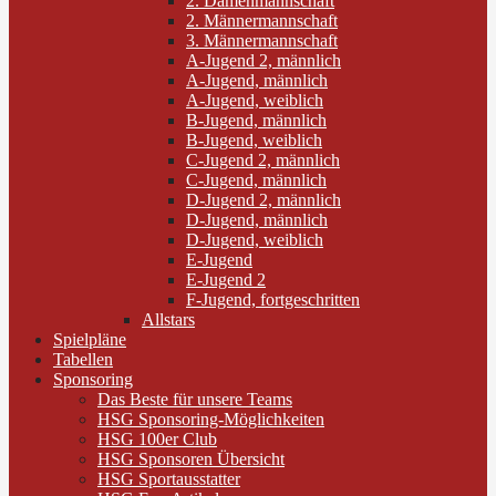
2. Damenmannschaft
2. Männermannschaft
3. Männermannschaft
A-Jugend 2, männlich
A-Jugend, männlich
A-Jugend, weiblich
B-Jugend, männlich
B-Jugend, weiblich
C-Jugend 2, männlich
C-Jugend, männlich
D-Jugend 2, männlich
D-Jugend, männlich
D-Jugend, weiblich
E-Jugend
E-Jugend 2
F-Jugend, fortgeschritten
Allstars
Spielpläne
Tabellen
Sponsoring
Das Beste für unsere Teams
HSG Sponsoring-Möglichkeiten
HSG 100er Club
HSG Sponsoren Übersicht
HSG Sportausstatter