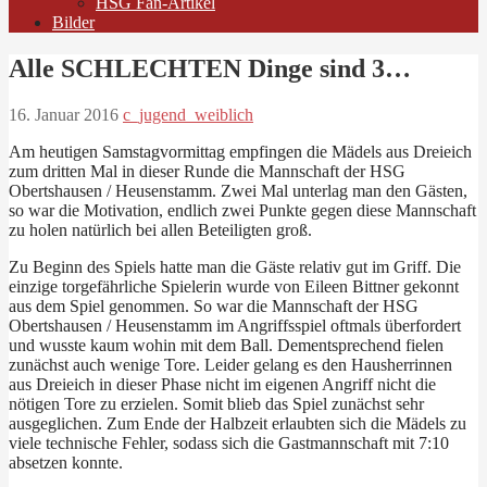
HSG Fan-Artikel
Bilder
Alle SCHLECHTEN Dinge sind 3…
16. Januar 2016
c_jugend_weiblich
Am heutigen Samstagvormittag empfingen die Mädels aus Dreieich
zum dritten Mal in dieser Runde die Mannschaft der HSG
Obertshausen / Heusenstamm. Zwei Mal unterlag man den Gästen,
so war die Motivation, endlich zwei Punkte gegen diese Mannschaft
zu holen natürlich bei allen Beteiligten groß.
Zu Beginn des Spiels hatte man die Gäste relativ gut im Griff. Die
einzige torgefährliche Spielerin wurde von Eileen Bittner gekonnt
aus dem Spiel genommen. So war die Mannschaft der HSG
Obertshausen / Heusenstamm im Angriffsspiel oftmals überfordert
und wusste kaum wohin mit dem Ball. Dementsprechend fielen
zunächst auch wenige Tore. Leider gelang es den Hausherrinnen
aus Dreieich in dieser Phase nicht im eigenen Angriff nicht die
nötigen Tore zu erzielen. Somit blieb das Spiel zunächst sehr
ausgeglichen. Zum Ende der Halbzeit erlaubten sich die Mädels zu
viele technische Fehler, sodass sich die Gastmannschaft mit 7:10
absetzen konnte.