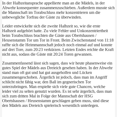
In der Halbzeitansprache appellierte man an die Mädels, in der
Abwehr konsequenter zusammenzuschieben. Außerdem musste sich
die Mannschaft im Torabschluss mehr konzentrieren um die
unbewegliche Torfrau der Gäste zu überwinden.
Leider entwickelte sich die zweite Halbzeit so, wie die erste
Halbzeit aufgehört hatte. Zu viele Fehler und Unkonzentriertheit
beim Torabschluss brachten die Gäste aus Obertshausen /
Heusenstamm Tor um Tor in Front. Beim Zwischenstand von 11:18
raffte sich die Heimmannschaft jedoch noch einmal auf und konnte
auf drei Tore, zum 20:23 verkürzen. Letzten Endes reichte die Kraft
nicht aus, sodass die Gäste mit 20:24 Toren gewannen.
Zusammenfassend lässt sich sagen, dass wir heute phasenweise ein
gutes Spiel der Mädels aus Dreieich gesehen haben. In der Abwehr
stand man oft gut und hat gut ausgeholfen und Lücken
zusammengeschoben. Ärgerlich ist jedoch, dass man im Angriff
schlicht nicht fähig war, den Ball im gegnerischen Tor
unterzubringen. Man erspielte sich viele gute Chancen, welche
leider viel zu selten genutzt wurden. Es ist sehr ärgerlich, dass man
sich zum dritten Mal in Folge der Mannschaft der HSG
Obertshausen / Heusenstamm geschlagen geben muss, sind diese
den Mädels aus Dreieich spielerisch wesentlich unterlegen.