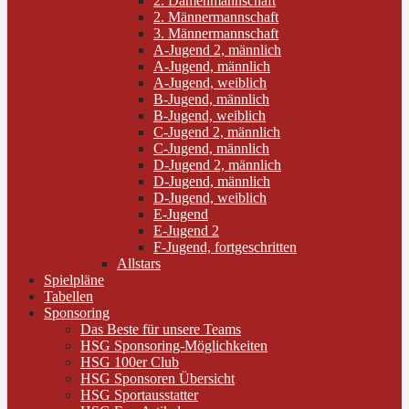
2. Damenmannschaft
2. Männermannschaft
3. Männermannschaft
A-Jugend 2, männlich
A-Jugend, männlich
A-Jugend, weiblich
B-Jugend, männlich
B-Jugend, weiblich
C-Jugend 2, männlich
C-Jugend, männlich
D-Jugend 2, männlich
D-Jugend, männlich
D-Jugend, weiblich
E-Jugend
E-Jugend 2
F-Jugend, fortgeschritten
Allstars
Spielpläne
Tabellen
Sponsoring
Das Beste für unsere Teams
HSG Sponsoring-Möglichkeiten
HSG 100er Club
HSG Sponsoren Übersicht
HSG Sportausstatter