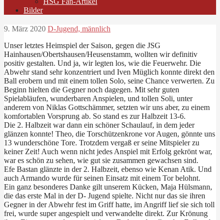
HSG Fan-Artikel
Bilder
9. März 2020
D-Jugend, männlich
Unser letztes Heimspiel der Saison, gegen die JSG
Hainhausen/Obertshausen/Heusenstamm, wollten wir definitiv
positiv gestalten. Und ja, wir legten los, wie die Feuerwehr. Die
Abwehr stand sehr konzentriert und Iven Müglich konnte direkt den
Ball erobern und mit einem tollen Solo, seine Chance verwerten. Zu
Beginn hielten die Gegner noch dagegen. Mit sehr guten
Spielabläufen, wunderbaren Anspielen, und tollen Soli, unter
anderem von Niklas Gottschämmer, setzten wir uns aber, zu einem
komfortablen Vorsprung ab. So stand es zur Halbzeit 13-6.
Die 2. Halbzeit war dann ein schöner Schaulauf, in dem jeder
glänzen konnte! Theo, die Torschützenkrone vor Augen, gönnte uns
13 wunderschöne Tore. Trotzdem vergaß er seine Mitspieler zu
keiner Zeit! Auch wenn nicht jedes Anspiel mit Erfolg gekrönt war,
war es schön zu sehen, wie gut sie zusammen gewachsen sind.
Efe Bastan glänzte in der 2. Halbzeit, ebenso wie Kenan Atik. Und
auch Armando wurde für seinen Einsatz mit einem Tor belohnt.
Ein ganz besonderes Danke gilt unserem Kücken, Maja Hülsmann,
die das erste Mal in der D- Jugend spielte. Nicht nur das sie ihren
Gegner in der Abwehr fest im Griff hatte, im Angriff lief sie sich toll
frei, wurde super angespielt und verwandelte direkt. Zur Krönung