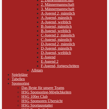
2. Damenmannschaft
2. Männermannschaft
3. Männermannschaft
A-Jugend 2, männlich
A-Jugend, männlich
A-Jugend, weiblich
B-Jugend, männlich
B-Jugend, weiblich
C-Jugend 2, männlich
C-Jugend, männlich
D-Jugend 2, männlich
D-Jugend, männlich
D-Jugend, weiblich
E-Jugend
E-Jugend 2
F-Jugend, fortgeschritten
Allstars
Spielpläne
Tabellen
Sponsoring
Das Beste für unsere Teams
HSG Sponsoring-Möglichkeiten
HSG 100er Club
HSG Sponsoren Übersicht
HSG Sportausstatter