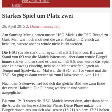
HSG Fan-Artikel
Bilder
Starkes Spiel um Platz zwei
26. April 2015
2. Damenmannschaft
Am Samstag Mittag hatten unsere HSG Mädels die TSG Bürgel zu
Gast. Man war hoch motiviert die zwei Punkte in Dreieich zu
behalten, wusste aber es würde nicht leicht werden.
Die HSG startete stark und lag schnell mit 3:1 in Front. Bis zum
Stand von 6:3 war die Mädels bärenstark, aber dann wurde Bürgel
immer stärker und so stand es dann schnell 8:8. nun wurde das Spiel
aber keineswegs einseitig, nein beide Mannschaften legten an
Tempo und Spielwitz zu. Mal war die HSG ein Tor vorne mal die
TSG. So ging es dann weiter bis zum Halbzeitstand von 11:11.
Nach dem Seitenwechsel bot sich das gleiche Bild wie zum Ende
der ersten Halbzeit. Die Führung wechselte und wurde
ausgeglichen.
Bis zum 12:13 waren die HSG Mädels immer dran, aber dann hätte
die Abwehr ein kurze schlechte Phase. Diese Phase nutzten die
Bürgelerinnen aus um sich abzusetzen (16:21) Ab dem 17:21 holten