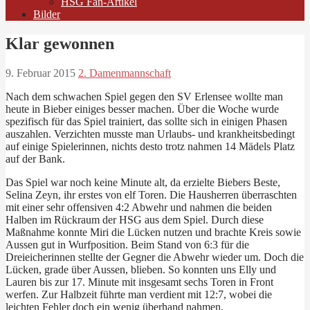
HSG Fan-Artikel
Bilder
Klar gewonnen
9. Februar 2015
2. Damenmannschaft
Nach dem schwachen Spiel gegen den SV Erlensee wollte man
heute in Bieber einiges besser machen. Über die Woche wurde
spezifisch für das Spiel trainiert, das sollte sich in einigen Phasen
auszahlen. Verzichten musste man Urlaubs- und krankheitsbedingt
auf einige Spielerinnen, nichts desto trotz nahmen 14 Mädels Platz
auf der Bank.
Das Spiel war noch keine Minute alt, da erzielte Biebers Beste,
Selina Zeyn, ihr erstes von elf Toren. Die Hausherren überraschten
mit einer sehr offensiven 4:2 Abwehr und nahmen die beiden
Halben im Rückraum der HSG aus dem Spiel. Durch diese
Maßnahme konnte Miri die Lücken nutzen und brachte Kreis sowie
Aussen gut in Wurfposition. Beim Stand von 6:3 für die
Dreieicherinnen stellte der Gegner die Abwehr wieder um. Doch die
Lücken, grade über Aussen, blieben. So konnten uns Elly und
Lauren bis zur 17. Minute mit insgesamt sechs Toren in Front
werfen. Zur Halbzeit führte man verdient mit 12:7, wobei die
leichten Fehler doch ein wenig überhand nahmen.