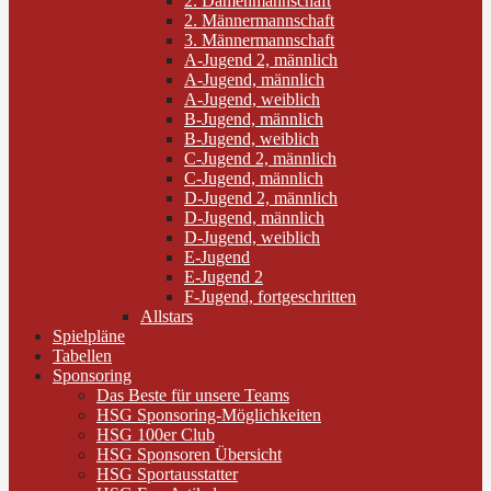
2. Damenmannschaft
2. Männermannschaft
3. Männermannschaft
A-Jugend 2, männlich
A-Jugend, männlich
A-Jugend, weiblich
B-Jugend, männlich
B-Jugend, weiblich
C-Jugend 2, männlich
C-Jugend, männlich
D-Jugend 2, männlich
D-Jugend, männlich
D-Jugend, weiblich
E-Jugend
E-Jugend 2
F-Jugend, fortgeschritten
Allstars
Spielpläne
Tabellen
Sponsoring
Das Beste für unsere Teams
HSG Sponsoring-Möglichkeiten
HSG 100er Club
HSG Sponsoren Übersicht
HSG Sportausstatter