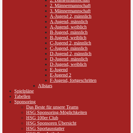
2. Damenmannschaft
2. Männermannschaft
3. Männermannschaft
A-Jugend 2, männlich
A-Jugend, männlich
A-Jugend, weiblich
B-Jugend, männlich
B-Jugend, weiblich
C-Jugend 2, männlich
C-Jugend, männlich
D-Jugend 2, männlich
D-Jugend, männlich
D-Jugend, weiblich
E-Jugend
E-Jugend 2
F-Jugend, fortgeschritten
Allstars
Spielpläne
Tabellen
Sponsoring
Das Beste für unsere Teams
HSG Sponsoring-Möglichkeiten
HSG 100er Club
HSG Sponsoren Übersicht
HSG Sportausstatter