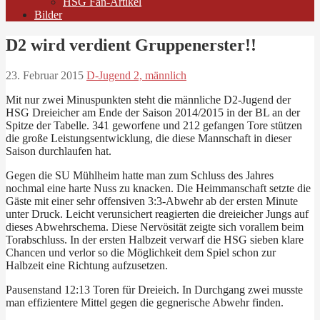
HSG Fan-Artikel
Bilder
D2 wird verdient Gruppenerster!!
23. Februar 2015
D-Jugend 2, männlich
Mit nur zwei Minuspunkten steht die männliche D2-Jugend der
HSG Dreieicher am Ende der Saison 2014/2015 in der BL an der
Spitze der Tabelle. 341 geworfene und 212 gefangen Tore stützen
die große Leistungsentwicklung, die diese Mannschaft in dieser
Saison durchlaufen hat.
Gegen die SU Mühlheim hatte man zum Schluss des Jahres
nochmal eine harte Nuss zu knacken. Die Heimmanschaft setzte die
Gäste mit einer sehr offensiven 3:3-Abwehr ab der ersten Minute
unter Druck. Leicht verunsichert reagierten die dreieicher Jungs auf
dieses Abwehrschema. Diese Nervösität zeigte sich vorallem beim
Torabschluss. In der ersten Halbzeit verwarf die HSG sieben klare
Chancen und verlor so die Möglichkeit dem Spiel schon zur
Halbzeit eine Richtung aufzusetzen.
Pausenstand 12:13 Toren für Dreieich. In Durchgang zwei musste
man effizientere Mittel gegen die gegnerische Abwehr finden.