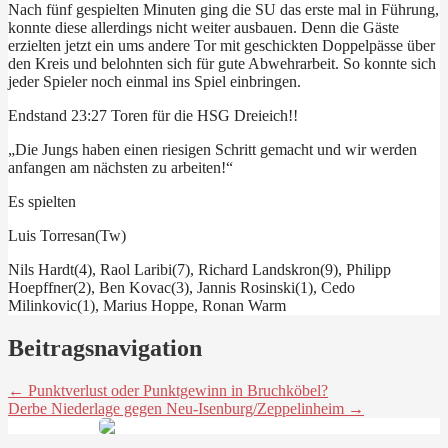
Nach fünf gespielten Minuten ging die SU das erste mal in Führung,
konnte diese allerdings nicht weiter ausbauen. Denn die Gäste
erzielten jetzt ein ums andere Tor mit geschickten Doppelpässe über
den Kreis und belohnten sich für gute Abwehrarbeit. So konnte sich
jeder Spieler noch einmal ins Spiel einbringen.
Endstand 23:27 Toren für die HSG Dreieich!!
„Die Jungs haben einen riesigen Schritt gemacht und wir werden
anfangen am nächsten zu arbeiten!“
Es spielten
Luis Torresan(Tw)
Nils Hardt(4), Raol Laribi(7), Richard Landskron(9), Philipp
Hoepffner(2), Ben Kovac(3), Jannis Rosinski(1), Cedo
Milinkovic(1), Marius Hoppe, Ronan Warm
Beitragsnavigation
← Punktverlust oder Punktgewinn in Bruchköbel?
Derbe Niederlage gegen Neu-Isenburg/Zeppelinheim →