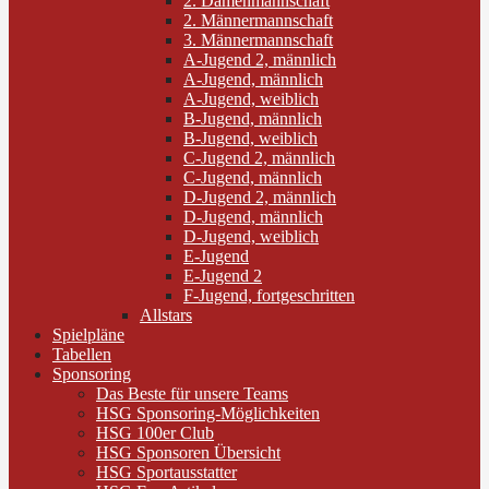
2. Damenmannschaft
2. Männermannschaft
3. Männermannschaft
A-Jugend 2, männlich
A-Jugend, männlich
A-Jugend, weiblich
B-Jugend, männlich
B-Jugend, weiblich
C-Jugend 2, männlich
C-Jugend, männlich
D-Jugend 2, männlich
D-Jugend, männlich
D-Jugend, weiblich
E-Jugend
E-Jugend 2
F-Jugend, fortgeschritten
Allstars
Spielpläne
Tabellen
Sponsoring
Das Beste für unsere Teams
HSG Sponsoring-Möglichkeiten
HSG 100er Club
HSG Sponsoren Übersicht
HSG Sportausstatter