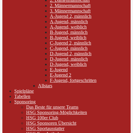
2. Damenmannschaft
2. Männermannschaft
3. Männermannschaft
A-Jugend 2, männlich
A-Jugend, männlich
A-Jugend, weiblich
B-Jugend, männlich
B-Jugend, weiblich
C-Jugend 2, männlich
C-Jugend, männlich
D-Jugend 2, männlich
D-Jugend, männlich
D-Jugend, weiblich
E-Jugend
E-Jugend 2
F-Jugend, fortgeschritten
Allstars
Spielpläne
Tabellen
Sponsoring
Das Beste für unsere Teams
HSG Sponsoring-Möglichkeiten
HSG 100er Club
HSG Sponsoren Übersicht
HSG Sportausstatter