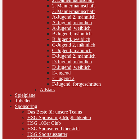
2. Damenmannschaft
2. Männermannschaft
3. Männermannschaft
A-Jugend 2, männlich
A-Jugend, männlich
A-Jugend, weiblich
B-Jugend, männlich
B-Jugend, weiblich
C-Jugend 2, männlich
C-Jugend, männlich
D-Jugend 2, männlich
D-Jugend, männlich
D-Jugend, weiblich
E-Jugend
E-Jugend 2
F-Jugend, fortgeschritten
Allstars
Spielpläne
Tabellen
Sponsoring
Das Beste für unsere Teams
HSG Sponsoring-Möglichkeiten
HSG 100er Club
HSG Sponsoren Übersicht
HSG Sportausstatter