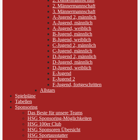
2. Damenmannschaft
2. Männermannschaft
3. Männermannschaft
A-Jugend 2, männlich
A-Jugend, männlich
A-Jugend, weiblich
B-Jugend, männlich
B-Jugend, weiblich
C-Jugend 2, männlich
C-Jugend, männlich
D-Jugend 2, männlich
D-Jugend, männlich
D-Jugend, weiblich
E-Jugend
E-Jugend 2
F-Jugend, fortgeschritten
Allstars
Spielpläne
Tabellen
Sponsoring
Das Beste für unsere Teams
HSG Sponsoring-Möglichkeiten
HSG 100er Club
HSG Sponsoren Übersicht
HSG Sportausstatter