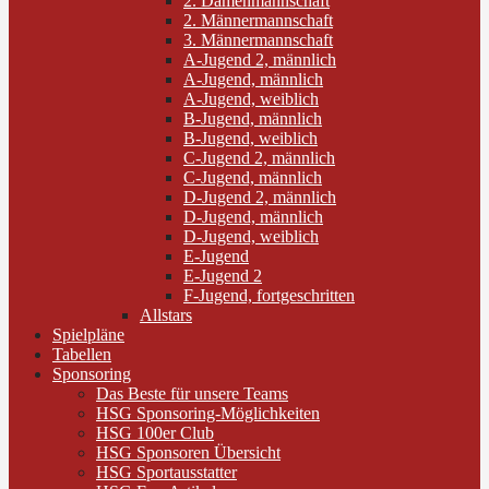
2. Damenmannschaft
2. Männermannschaft
3. Männermannschaft
A-Jugend 2, männlich
A-Jugend, männlich
A-Jugend, weiblich
B-Jugend, männlich
B-Jugend, weiblich
C-Jugend 2, männlich
C-Jugend, männlich
D-Jugend 2, männlich
D-Jugend, männlich
D-Jugend, weiblich
E-Jugend
E-Jugend 2
F-Jugend, fortgeschritten
Allstars
Spielpläne
Tabellen
Sponsoring
Das Beste für unsere Teams
HSG Sponsoring-Möglichkeiten
HSG 100er Club
HSG Sponsoren Übersicht
HSG Sportausstatter