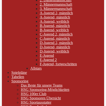
2. Damenmannschaft
2. Männermannschaft
3. Männermannschaft
A-Jugend 2, männlich
A-Jugend, männlich
A-Jugend, weiblich
B-Jugend, männlich
B-Jugend, weiblich
C-Jugend 2, männlich
C-Jugend, männlich
D-Jugend 2, männlich
D-Jugend, männlich
D-Jugend, weiblich
E-Jugend
E-Jugend 2
F-Jugend, fortgeschritten
Allstars
Spielpläne
Tabellen
Sponsoring
Das Beste für unsere Teams
HSG Sponsoring-Möglichkeiten
HSG 100er Club
HSG Sponsoren Übersicht
HSG Sportausstatter