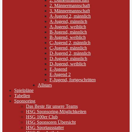
2. Damenmannschaft
2. Männermannschaft
3. Männermannschaft
A-Jugend 2, männlich
A-Jugend, männlich
A-Jugend, weiblich
B-Jugend, männlich
B-Jugend, weiblich
C-Jugend 2, männlich
C-Jugend, männlich
D-Jugend 2, männlich
D-Jugend, männlich
D-Jugend, weiblich
E-Jugend
E-Jugend 2
F-Jugend, fortgeschritten
Allstars
Spielpläne
Tabellen
Sponsoring
Das Beste für unsere Teams
HSG Sponsoring-Möglichkeiten
HSG 100er Club
HSG Sponsoren Übersicht
HSG Sportausstatter