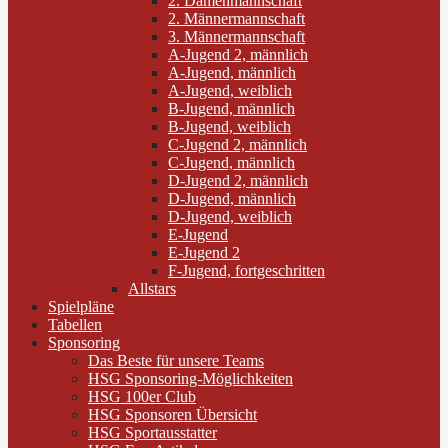
2. Damenmannschaft
2. Männermannschaft
3. Männermannschaft
A-Jugend 2, männlich
A-Jugend, männlich
A-Jugend, weiblich
B-Jugend, männlich
B-Jugend, weiblich
C-Jugend 2, männlich
C-Jugend, männlich
D-Jugend 2, männlich
D-Jugend, männlich
D-Jugend, weiblich
E-Jugend
E-Jugend 2
F-Jugend, fortgeschritten
Allstars
Spielpläne
Tabellen
Sponsoring
Das Beste für unsere Teams
HSG Sponsoring-Möglichkeiten
HSG 100er Club
HSG Sponsoren Übersicht
HSG Sportausstatter