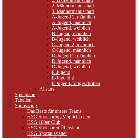
2. Damenmannschaft
2. Männermannschaft
3. Männermannschaft
A-Jugend 2, männlich
A-Jugend, männlich
A-Jugend, weiblich
B-Jugend, männlich
B-Jugend, weiblich
C-Jugend 2, männlich
C-Jugend, männlich
D-Jugend 2, männlich
D-Jugend, männlich
D-Jugend, weiblich
E-Jugend
E-Jugend 2
F-Jugend, fortgeschritten
Allstars
Spielpläne
Tabellen
Sponsoring
Das Beste für unsere Teams
HSG Sponsoring-Möglichkeiten
HSG 100er Club
HSG Sponsoren Übersicht
HSG Sportausstatter