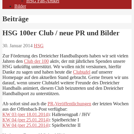
HSG Fan-Artikel
Bilder
Beiträge
HSG 100er Club / neue PR und Bilder
30. Januar 2014
HSG
Zur Förderung des Dreieicher Handballsports haben wir seit vielen
Jahren den
Club der 100
aktiv, der mit jährlichen Spenden unsere
HSG tatkräftig unterstützt. Wir wollen nicht versäumen, hierfür
Danke zu sagen und haben heute die
Clubtafel
auf unserer
Homepage auf den aktuellen Stand gebracht. Gerne freuen wir uns
darauf, wenn unsere Clubtafel weitere Freunde des Dreieicher
Handballs animiert, diesem Club beizutreten und den Dreieicher
Handballsport zu unterstützen.
Ab sofort sind auch die
PR-Veröffentlichungen
der letzten Wochen
aus der Offenbach-Post verfügbar:
KW 03 (per 18.01.2014)
: Hallenengpaß / JHV
KW 04 (per 25.01.2014)
: Spielberichte I
KW 04 (per 25.01.2014)
: Spielberichte II