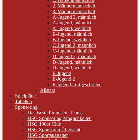
2. Damenmannschaft
2. Männermannschaft
3. Männermannschaft
A-Jugend 2, männlich
A-Jugend, männlich
A-Jugend, weiblich
B-Jugend, männlich
B-Jugend, weiblich
C-Jugend 2, männlich
C-Jugend, männlich
D-Jugend 2, männlich
D-Jugend, männlich
D-Jugend, weiblich
E-Jugend
E-Jugend 2
F-Jugend, fortgeschritten
Allstars
Spielpläne
Tabellen
Sponsoring
Das Beste für unsere Teams
HSG Sponsoring-Möglichkeiten
HSG 100er Club
HSG Sponsoren Übersicht
HSG Sportausstatter