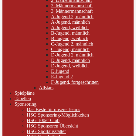
2. Damenmannschaft
2. Männermannschaft
3. Männermannschaft
A-Jugend 2, männlich
A-Jugend, männlich
A-Jugend, weiblich
B-Jugend, männlich
B-Jugend, weiblich
C-Jugend 2, männlich
C-Jugend, männlich
D-Jugend 2, männlich
D-Jugend, männlich
D-Jugend, weiblich
E-Jugend
E-Jugend 2
F-Jugend, fortgeschritten
Allstars
Spielpläne
Tabellen
Sponsoring
Das Beste für unsere Teams
HSG Sponsoring-Möglichkeiten
HSG 100er Club
HSG Sponsoren Übersicht
HSG Sportausstatter