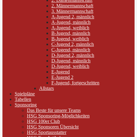
2. Damenmannschaft
2. Männermannschaft
3. Männermannschaft
A-Jugend 2, männlich
A-Jugend, männlich
A-Jugend, weiblich
B-Jugend, männlich
B-Jugend, weiblich
C-Jugend 2, männlich
C-Jugend, männlich
D-Jugend 2, männlich
D-Jugend, männlich
D-Jugend, weiblich
E-Jugend
E-Jugend 2
F-Jugend, fortgeschritten
Allstars
Spielpläne
Tabellen
Sponsoring
Das Beste für unsere Teams
HSG Sponsoring-Möglichkeiten
HSG 100er Club
HSG Sponsoren Übersicht
HSG Sportausstatter