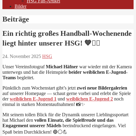
HSG Fan-Artikel
Bilder
Beiträge
Ein richtig großes Handball-Wochenende
liegt hinter unserer HSG! 💙🤾‍♀️
24. November 2025
HSG
Unser Vereinsfotograf
Michael Häfner
war wieder mit der Kamera
unterwegs und hat die Heimspiele
beider weiblichen E-Jugend-
Teams
begleitet.
Pünktlich zum Wochenstart gibt’s jetzt
zwei neue Bildergalerien
auf unserer Homepage — schaut gerne vorbei und erlebt die Spiele
der
weiblichen E-Jugend 1
und
weiblichen E-Jugend 2
noch
einmal in starken Momentaufnahmen! 📸✨
Mit seinem tollen Blick für die Dynamik unserer Lieblingssportart
hat Michael den
vollen Einsatz, die Spielfreude und das
Engagement unserer Mädels
beeindruckend eingefangen. Viel
Spaß beim Durchklicken! 🔵⚪💪