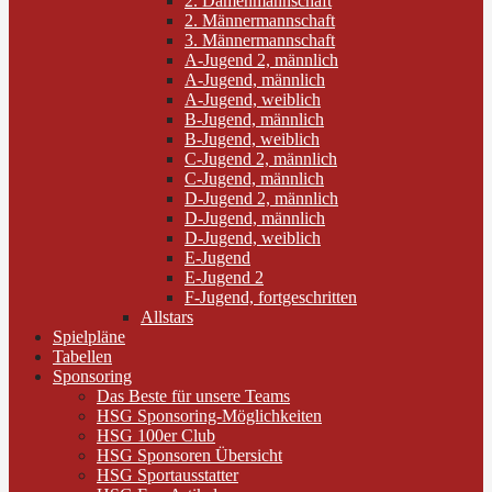
2. Damenmannschaft
2. Männermannschaft
3. Männermannschaft
A-Jugend 2, männlich
A-Jugend, männlich
A-Jugend, weiblich
B-Jugend, männlich
B-Jugend, weiblich
C-Jugend 2, männlich
C-Jugend, männlich
D-Jugend 2, männlich
D-Jugend, männlich
D-Jugend, weiblich
E-Jugend
E-Jugend 2
F-Jugend, fortgeschritten
Allstars
Spielpläne
Tabellen
Sponsoring
Das Beste für unsere Teams
HSG Sponsoring-Möglichkeiten
HSG 100er Club
HSG Sponsoren Übersicht
HSG Sportausstatter