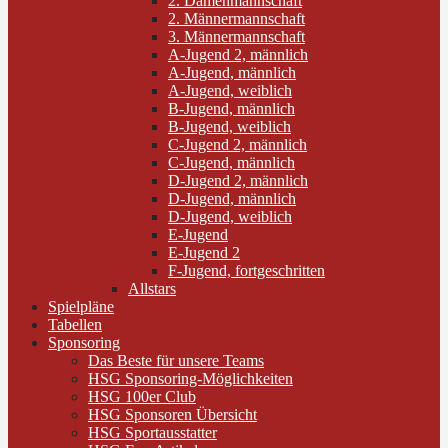
2. Damenmannschaft
2. Männermannschaft
3. Männermannschaft
A-Jugend 2, männlich
A-Jugend, männlich
A-Jugend, weiblich
B-Jugend, männlich
B-Jugend, weiblich
C-Jugend 2, männlich
C-Jugend, männlich
D-Jugend 2, männlich
D-Jugend, männlich
D-Jugend, weiblich
E-Jugend
E-Jugend 2
F-Jugend, fortgeschritten
Allstars
Spielpläne
Tabellen
Sponsoring
Das Beste für unsere Teams
HSG Sponsoring-Möglichkeiten
HSG 100er Club
HSG Sponsoren Übersicht
HSG Sportausstatter