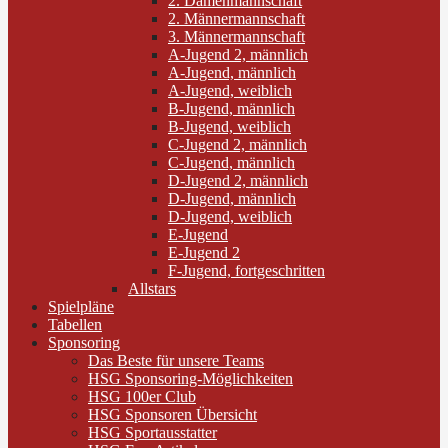
2. Damenmannschaft
2. Männermannschaft
3. Männermannschaft
A-Jugend 2, männlich
A-Jugend, männlich
A-Jugend, weiblich
B-Jugend, männlich
B-Jugend, weiblich
C-Jugend 2, männlich
C-Jugend, männlich
D-Jugend 2, männlich
D-Jugend, männlich
D-Jugend, weiblich
E-Jugend
E-Jugend 2
F-Jugend, fortgeschritten
Allstars
Spielpläne
Tabellen
Sponsoring
Das Beste für unsere Teams
HSG Sponsoring-Möglichkeiten
HSG 100er Club
HSG Sponsoren Übersicht
HSG Sportausstatter