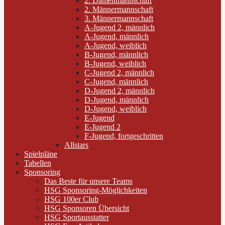
2. Damenmannschaft
2. Männermannschaft
3. Männermannschaft
A-Jugend 2, männlich
A-Jugend, männlich
A-Jugend, weiblich
B-Jugend, männlich
B-Jugend, weiblich
C-Jugend 2, männlich
C-Jugend, männlich
D-Jugend 2, männlich
D-Jugend, männlich
D-Jugend, weiblich
E-Jugend
E-Jugend 2
F-Jugend, fortgeschritten
Allstars
Spielpläne
Tabellen
Sponsoring
Das Beste für unsere Teams
HSG Sponsoring-Möglichkeiten
HSG 100er Club
HSG Sponsoren Übersicht
HSG Sportausstatter