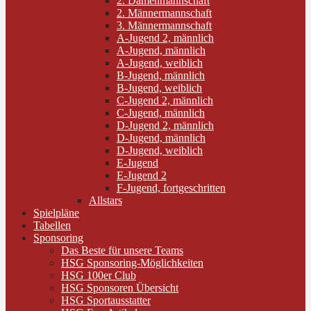
2. Damenmannschaft
2. Männermannschaft
3. Männermannschaft
A-Jugend 2, männlich
A-Jugend, männlich
A-Jugend, weiblich
B-Jugend, männlich
B-Jugend, weiblich
C-Jugend 2, männlich
C-Jugend, männlich
D-Jugend 2, männlich
D-Jugend, männlich
D-Jugend, weiblich
E-Jugend
E-Jugend 2
F-Jugend, fortgeschritten
Allstars
Spielpläne
Tabellen
Sponsoring
Das Beste für unsere Teams
HSG Sponsoring-Möglichkeiten
HSG 100er Club
HSG Sponsoren Übersicht
HSG Sportausstatter