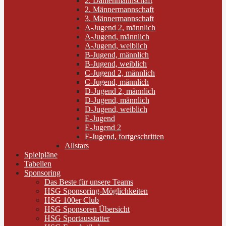
2. Damenmannschaft
2. Männermannschaft
3. Männermannschaft
A-Jugend 2, männlich
A-Jugend, männlich
A-Jugend, weiblich
B-Jugend, männlich
B-Jugend, weiblich
C-Jugend 2, männlich
C-Jugend, männlich
D-Jugend 2, männlich
D-Jugend, männlich
D-Jugend, weiblich
E-Jugend
E-Jugend 2
F-Jugend, fortgeschritten
Allstars
Spielpläne
Tabellen
Sponsoring
Das Beste für unsere Teams
HSG Sponsoring-Möglichkeiten
HSG 100er Club
HSG Sponsoren Übersicht
HSG Sportausstatter