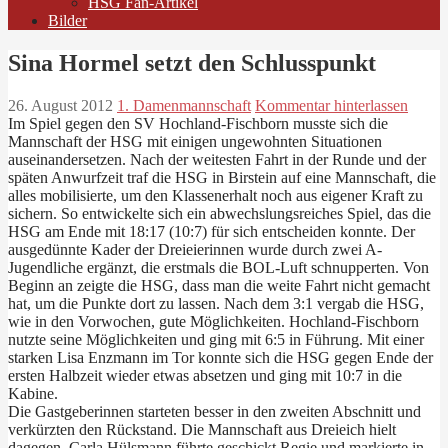
HSG Fan-Artikel
Bilder
Sina Hormel setzt den Schlusspunkt
26. August 2012
1. Damenmannschaft
Kommentar hinterlassen
Im Spiel gegen den SV Hochland-Fischborn musste sich die
Mannschaft der HSG mit einigen ungewohnten Situationen
auseinandersetzen. Nach der weitesten Fahrt in der Runde und der
späten Anwurfzeit traf die HSG in Birstein auf eine Mannschaft, die
alles mobilisierte, um den Klassenerhalt noch aus eigener Kraft zu
sichern. So entwickelte sich ein abwechslungsreiches Spiel, das die
HSG am Ende mit 18:17 (10:7) für sich entscheiden konnte. Der
ausgedünnte Kader der Dreieierinnen wurde durch zwei A-
Jugendliche ergänzt, die erstmals die BOL-Luft schnupperten. Von
Beginn an zeigte die HSG, dass man die weite Fahrt nicht gemacht
hat, um die Punkte dort zu lassen. Nach dem 3:1 vergab die HSG,
wie in den Vorwochen, gute Möglichkeiten. Hochland-Fischborn
nutzte seine Möglichkeiten und ging mit 6:5 in Führung. Mit einer
starken Lisa Enzmann im Tor konnte sich die HSG gegen Ende der
ersten Halbzeit wieder etwas absetzen und ging mit 10:7 in die
Kabine.
Die Gastgeberinnen starteten besser in den zweiten Abschnitt und
verkürzten den Rückstand. Die Mannschaft aus Dreieich hielt
dagegen. Carla Hülsmann führte geschickt Regie und markierte in