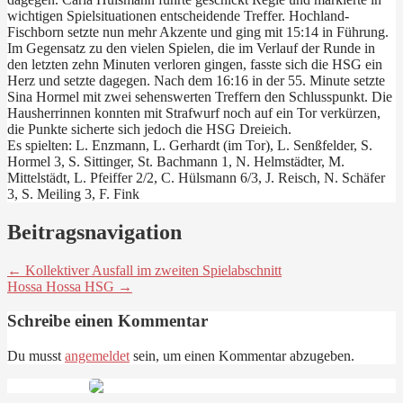
wichtigen Spielsituationen entscheidende Treffer. Hochland-
Fischborn setzte nun mehr Akzente und ging mit 15:14 in Führung.
Im Gegensatz zu den vielen Spielen, die im Verlauf der Runde in
den letzten zehn Minuten verloren gingen, fasste sich die HSG ein
Herz und setzte dagegen. Nach dem 16:16 in der 55. Minute setzte
Sina Hormel mit zwei sehenswerten Treffern den Schlusspunkt. Die
Hausherrinnen konnten mit Strafwurf noch auf ein Tor verkürzen,
die Punkte sicherte sich jedoch die HSG Dreieich.
Es spielten: L. Enzmann, L. Gerhardt (im Tor), L. Senßfelder, S.
Hormel 3, S. Sittinger, St. Bachmann 1, N. Helmstädter, M.
Mittelstädt, L. Pfeiffer 2/2, C. Hülsmann 6/3, J. Reisch, N. Schäfer
3, S. Meiling 3, F. Fink
Beitragsnavigation
← Kollektiver Ausfall im zweiten Spielabschnitt
Hossa Hossa HSG →
Schreibe einen Kommentar
Du musst
angemeldet
sein, um einen Kommentar abzugeben.