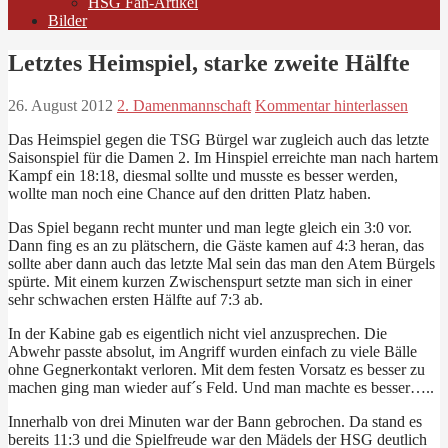
HSG Fan-Artikel
Bilder
Letztes Heimspiel, starke zweite Hälfte
26. August 2012
2. Damenmannschaft
Kommentar hinterlassen
Das Heimspiel gegen die TSG Bürgel war zugleich auch das letzte
Saisonspiel für die Damen 2. Im Hinspiel erreichte man nach hartem
Kampf ein 18:18, diesmal sollte und musste es besser werden,
wollte man noch eine Chance auf den dritten Platz haben.
Das Spiel begann recht munter und man legte gleich ein 3:0 vor.
Dann fing es an zu plätschern, die Gäste kamen auf 4:3 heran, das
sollte aber dann auch das letzte Mal sein das man den Atem Bürgels
spürte. Mit einem kurzen Zwischenspurt setzte man sich in einer
sehr schwachen ersten Hälfte auf 7:3 ab.
In der Kabine gab es eigentlich nicht viel anzusprechen. Die
Abwehr passte absolut, im Angriff wurden einfach zu viele Bälle
ohne Gegnerkontakt verloren. Mit dem festen Vorsatz es besser zu
machen ging man wieder auf´s Feld. Und man machte es besser…..
Innerhalb von drei Minuten war der Bann gebrochen. Da stand es
bereits 11:3 und die Spielfreude war den Mädels der HSG deutlich