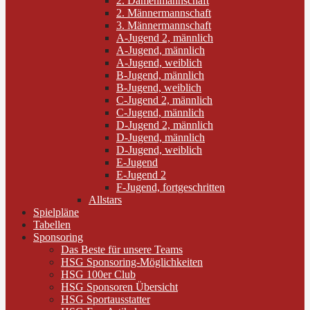
2. Damenmannschaft
2. Männermannschaft
3. Männermannschaft
A-Jugend 2, männlich
A-Jugend, männlich
A-Jugend, weiblich
B-Jugend, männlich
B-Jugend, weiblich
C-Jugend 2, männlich
C-Jugend, männlich
D-Jugend 2, männlich
D-Jugend, männlich
D-Jugend, weiblich
E-Jugend
E-Jugend 2
F-Jugend, fortgeschritten
Allstars
Spielpläne
Tabellen
Sponsoring
Das Beste für unsere Teams
HSG Sponsoring-Möglichkeiten
HSG 100er Club
HSG Sponsoren Übersicht
HSG Sportausstatter