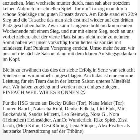
anzusehen. Man wechselte munter durch, man sah aber trotzdem
keinen Abbruch im schnellen Spiel. Tor um Tor zog man durch
schöne Spielzüge und guten Einsatz davon. Am Ende stand ein 22:9
Sieg und die Tatsache das man sich erst mal wieder auf den dritten
Platz geschoben hatte. Zwar kann Langenselbold am kommenden
Wochenende mit einem Sieg, und nur mit einem Sieg, noch an uns
vorbei ziehen, aber der vierte Platz ist uns nicht mehr zu nehmen.
Somit haben wir unser vorsichtig formuliertes Saisonziel mit
mindesten fünf Punkten Vorsprung erreicht. Umso mehr freuen wir
uns auf die nächste Saison, dann mit dem klaren Aufstiegsgedanken
im Kopf.
Bleibt zu erwähnen das dies der siebte Erfolg in Serie war, seit acht
Spielen sind wir nunmehr ungeschlagen. Auch das ist eine enorme
Leistung für ein Team das in der letzten Saison unteres Mittelfeld
war. Wir haben zugelegt und werden noch einiges zulegen,
EINFACH WEIL WIR ES KÖNNEN 🙂
Für die HSG traten an: Becky Büßer (Tor), Nana Maier (Tor),
Lauren Bauch, Natascha Ruhl, Denise Falletta, Lici Fink, Miri
Buckendahl, Sandra Milzetti, Leo Steinwig, Nora G., Nora
(Helmchen) Helmstädter, AnnCe Wunderlich, Rike Spieß, Zissi
Jacob, (Meli Kühn, Desi Röding, Lena Stimpel, Alex Fischer als
lautstarke Unterstützung auf der Tribüne)