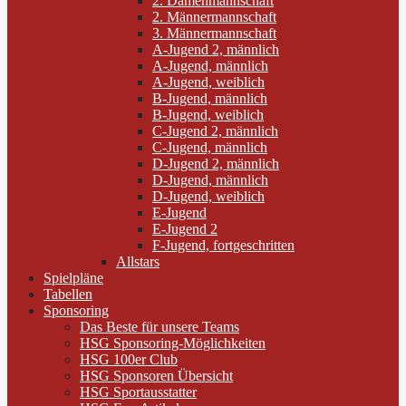
2. Damenmannschaft
2. Männermannschaft
3. Männermannschaft
A-Jugend 2, männlich
A-Jugend, männlich
A-Jugend, weiblich
B-Jugend, männlich
B-Jugend, weiblich
C-Jugend 2, männlich
C-Jugend, männlich
D-Jugend 2, männlich
D-Jugend, männlich
D-Jugend, weiblich
E-Jugend
E-Jugend 2
F-Jugend, fortgeschritten
Allstars
Spielpläne
Tabellen
Sponsoring
Das Beste für unsere Teams
HSG Sponsoring-Möglichkeiten
HSG 100er Club
HSG Sponsoren Übersicht
HSG Sportausstatter