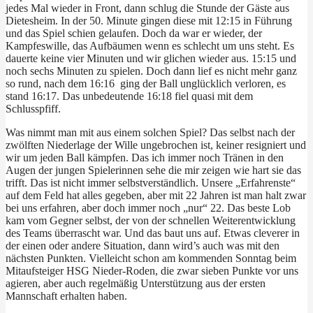
jedes Mal wieder in Front, dann schlug die Stunde der Gäste aus
Dietesheim. In der 50. Minute gingen diese mit 12:15 in Führung
und das Spiel schien gelaufen. Doch da war er wieder, der
Kampfeswille, das Aufbäumen wenn es schlecht um uns steht. Es
dauerte keine vier Minuten und wir glichen wieder aus. 15:15 und
noch sechs Minuten zu spielen. Doch dann lief es nicht mehr ganz
so rund, nach dem 16:16 ging der Ball unglücklich verloren, es
stand 16:17. Das unbedeutende 16:18 fiel quasi mit dem
Schlusspfiff.
Was nimmt man mit aus einem solchen Spiel? Das selbst nach der
zwölften Niederlage der Wille ungebrochen ist, keiner resigniert und
wir um jeden Ball kämpfen. Das ich immer noch Tränen in den
Augen der jungen Spielerinnen sehe die mir zeigen wie hart sie das
trifft. Das ist nicht immer selbstverständlich. Unsere „Erfahrenste“
auf dem Feld hat alles gegeben, aber mit 22 Jahren ist man halt zwar
bei uns erfahren, aber doch immer noch „nur“ 22. Das beste Lob
kam vom Gegner selbst, der von der schnellen Weiterentwicklung
des Teams überrascht war. Und das baut uns auf. Etwas cleverer in
der einen oder andere Situation, dann wird’s auch was mit den
nächsten Punkten. Vielleicht schon am kommenden Sonntag beim
Mitaufsteiger HSG Nieder-Roden, die zwar sieben Punkte vor uns
agieren, aber auch regelmäßig Unterstützung aus der ersten
Mannschaft erhalten haben.