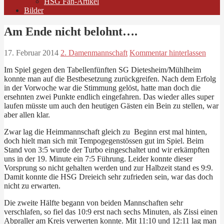
HSG Fan-Artikel
Bilder
Am Ende nicht belohnt….
17. Februar 2014
2. Damenmannschaft
Kommentar hinterlassen
Im Spiel gegen den Tabellenfünften SG Dietesheim/Mühlheim
konnte man auf die Bestbesetzung zurückgreifen. Nach dem Erfolg
in der Vorwoche war die Stimmung gelöst, hatte man doch die
ersehnten zwei Punkte endlich eingefahren. Das wieder alles super
laufen müsste um auch den heutigen Gästen ein Bein zu stellen, war
aber allen klar.
Zwar lag die Heimmannschaft gleich zu Beginn erst mal hinten,
doch hielt man sich mit Tempogegenstössen gut im Spiel. Beim
Stand von 3:5 wurde der Turbo eingeschaltet und wir erkämpften
uns in der 19. Minute ein 7:5 Führung. Leider konnte dieser
Vorsprung so nicht gehalten werden und zur Halbzeit stand es 9:9.
Damit konnte die HSG Dreieich sehr zufrieden sein, war das doch
nicht zu erwarten.
Die zweite Hälfte begann von beiden Mannschaften sehr
verschlafen, so fiel das 10:9 erst nach sechs Minuten, als Zissi einen
Abpraller am Kreis verwerten konnte. Mit 11:10 und 12:11 lag man