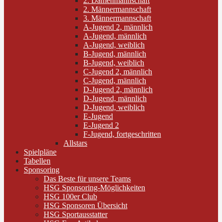
2. Damenmannschaft
2. Männermannschaft
3. Männermannschaft
A-Jugend 2, männlich
A-Jugend, männlich
A-Jugend, weiblich
B-Jugend, männlich
B-Jugend, weiblich
C-Jugend 2, männlich
C-Jugend, männlich
D-Jugend 2, männlich
D-Jugend, männlich
D-Jugend, weiblich
E-Jugend
E-Jugend 2
F-Jugend, fortgeschritten
Allstars
Spielpläne
Tabellen
Sponsoring
Das Beste für unsere Teams
HSG Sponsoring-Möglichkeiten
HSG 100er Club
HSG Sponsoren Übersicht
HSG Sportausstatter