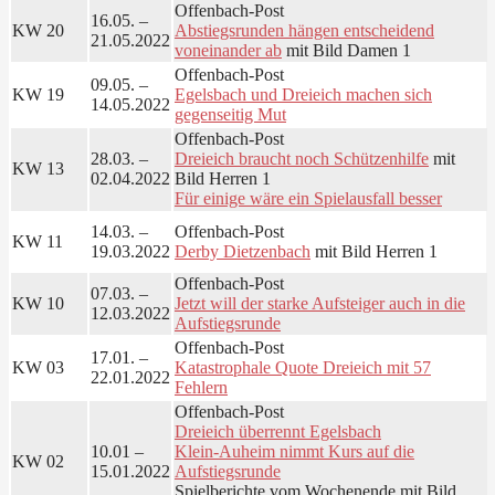
Offenbach-Post
16.05. –
KW 20
Abstiegsrunden hängen entscheidend
21.05.2022
voneinander ab
mit Bild Damen 1
Offenbach-Post
09.05. –
KW 19
Egelsbach und Dreieich machen sich
14.05.2022
gegenseitig Mut
Offenbach-Post
28.03. –
Dreieich braucht noch Schützenhilfe
mit
KW 13
02.04.2022
Bild Herren 1
Für einige wäre ein Spielausfall besser
14.03. –
Offenbach-Post
KW 11
19.03.2022
Derby Dietzenbach
mit Bild Herren 1
Offenbach-Post
07.03. –
KW 10
Jetzt will der starke Aufsteiger auch in die
12.03.2022
Aufstiegsrunde
Offenbach-Post
17.01. –
KW 03
Katastrophale Quote Dreieich mit 57
22.01.2022
Fehlern
Offenbach-Post
Dreieich überrennt Egelsbach
10.01 –
Klein-Auheim nimmt Kurs auf die
KW 02
15.01.2022
Aufstiegsrunde
Spielberichte vom Wochenende mit Bild