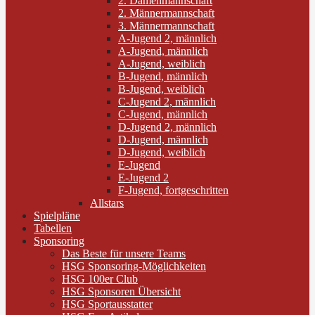
2. Damenmannschaft
2. Männermannschaft
3. Männermannschaft
A-Jugend 2, männlich
A-Jugend, männlich
A-Jugend, weiblich
B-Jugend, männlich
B-Jugend, weiblich
C-Jugend 2, männlich
C-Jugend, männlich
D-Jugend 2, männlich
D-Jugend, männlich
D-Jugend, weiblich
E-Jugend
E-Jugend 2
F-Jugend, fortgeschritten
Allstars
Spielpläne
Tabellen
Sponsoring
Das Beste für unsere Teams
HSG Sponsoring-Möglichkeiten
HSG 100er Club
HSG Sponsoren Übersicht
HSG Sportausstatter