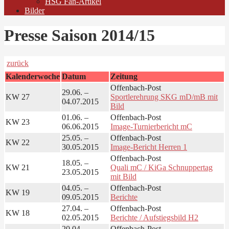
HSG Fan-Artikel
Bilder
Presse Saison 2014/15
zurück
Kalenderwoche
Datum
Zeitung
Offenbach-Post
29.06. –
KW 27
Sportlerehrung SKG mD/mB mit
04.07.2015
Bild
01.06. –
Offenbach-Post
KW 23
06.06.2015
Image-Turnierbericht mC
25.05. –
Offenbach-Post
KW 22
30.05.2015
Image-Bericht Herren 1
Offenbach-Post
18.05. –
KW 21
Quali mC / KiGa Schnuppertag
23.05.2015
mit Bild
04.05. –
Offenbach-Post
KW 19
09.05.2015
Berichte
27.04. –
Offenbach-Post
KW 18
02.05.2015
Berichte / Aufstiegsbild H2
20.04. –
Offenbach-Post