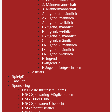
2. Damenmannschaft
2. Männermannschaft
3. Männermannschaft
A-Jugend 2, männlich
A-Jugend, männlich
A-Jugend, weiblich
B-Jugend, männlich
B-Jugend, weiblich
C-Jugend 2, männlich
C-Jugend, männlich
D-Jugend 2, männlich
D-Jugend, männlich
D-Jugend, weiblich
E-Jugend
E-Jugend 2
F-Jugend, fortgeschritten
Allstars
Spielpläne
Tabellen
Sponsoring
Das Beste für unsere Teams
HSG Sponsoring-Möglichkeiten
HSG 100er Club
HSG Sponsoren Übersicht
HSG Sportausstatter