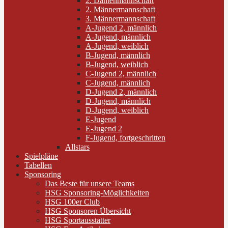
2. Damenmannschaft
2. Männermannschaft
3. Männermannschaft
A-Jugend 2, männlich
A-Jugend, männlich
A-Jugend, weiblich
B-Jugend, männlich
B-Jugend, weiblich
C-Jugend 2, männlich
C-Jugend, männlich
D-Jugend 2, männlich
D-Jugend, männlich
D-Jugend, weiblich
E-Jugend
E-Jugend 2
F-Jugend, fortgeschritten
Allstars
Spielpläne
Tabellen
Sponsoring
Das Beste für unsere Teams
HSG Sponsoring-Möglichkeiten
HSG 100er Club
HSG Sponsoren Übersicht
HSG Sportausstatter