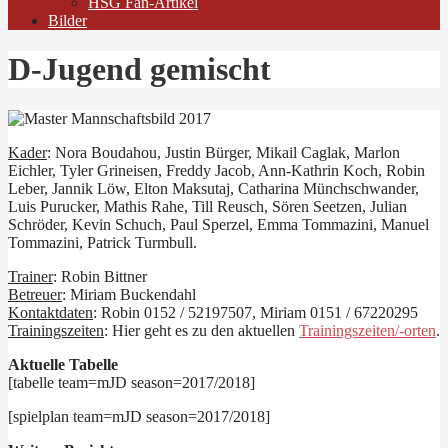
HSG Fan-Artikel
Bilder
D-Jugend gemischt
Kader
: Nora Boudahou, Justin Bürger, Mikail Caglak, Marlon
Eichler, Tyler Grineisen, Freddy Jacob, Ann-Kathrin Koch, Robin
Leber, Jannik Löw, Elton Maksutaj, Catharina Münchschwander,
Luis Purucker, Mathis Rahe, Till Reusch, Sören Seetzen, Julian
Schröder, Kevin Schuch, Paul Sperzel, Emma Tommazini, Manuel
Tommazini, Patrick Turmbull.
Trainer
: Robin Bittner
Betreuer
: Miriam Buckendahl
Kontaktdaten
: Robin 0152 / 52197507, Miriam 0151 / 67220295
Trainingszeiten
: Hier geht es zu den aktuellen
Trainingszeiten/-orten
.
Aktuelle Tabelle
[tabelle team=mJD season=2017/2018]
[spielplan team=mJD season=2017/2018]