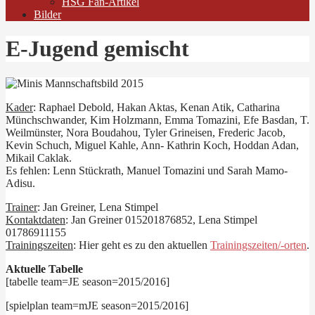
HSG Fan-Artikel
Bilder
E-Jugend gemischt
Kader
: Raphael Debold, Hakan Aktas, Kenan Atik, Catharina
Münchschwander, Kim Holzmann, Emma Tomazini, Efe Basdan, T.
Weilmünster, Nora Boudahou, Tyler Grineisen, Frederic Jacob,
Kevin Schuch, Miguel Kahle, Ann- Kathrin Koch, Hoddan Adan,
Mikail Caklak.
Es fehlen: Lenn Stückrath, Manuel Tomazini und Sarah Mamo-
Adisu.
Trainer
: Jan Greiner, Lena Stimpel
Kontaktdaten
: Jan Greiner 015201876852, Lena Stimpel
01786911155
Trainingszeiten
: Hier geht es zu den aktuellen
Trainingszeiten/-orten
.
Aktuelle Tabelle
[tabelle team=JE season=2015/2016]
[spielplan team=mJE season=2015/2016]