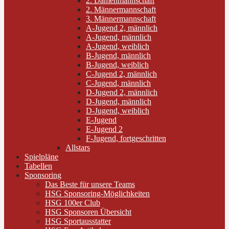
2. Damenmannschaft
2. Männermannschaft
3. Männermannschaft
A-Jugend 2, männlich
A-Jugend, männlich
A-Jugend, weiblich
B-Jugend, männlich
B-Jugend, weiblich
C-Jugend 2, männlich
C-Jugend, männlich
D-Jugend 2, männlich
D-Jugend, männlich
D-Jugend, weiblich
E-Jugend
E-Jugend 2
F-Jugend, fortgeschritten
Allstars
Spielpläne
Tabellen
Sponsoring
Das Beste für unsere Teams
HSG Sponsoring-Möglichkeiten
HSG 100er Club
HSG Sponsoren Übersicht
HSG Sportausstatter