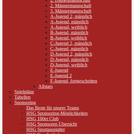
2. Damenmannschaft
2. Männermannschaft
3. Männermannschaft
A-Jugend 2, männlich
A-Jugend, männlich
A-Jugend, weiblich
B-Jugend, männlich
B-Jugend, weiblich
C-Jugend 2, männlich
C-Jugend, männlich
D-Jugend 2, männlich
D-Jugend, männlich
D-Jugend, weiblich
E-Jugend
E-Jugend 2
F-Jugend, fortgeschritten
Allstars
Spielpläne
Tabellen
Sponsoring
Das Beste für unsere Teams
HSG Sponsoring-Möglichkeiten
HSG 100er Club
HSG Sponsoren Übersicht
HSG Sportausstatter