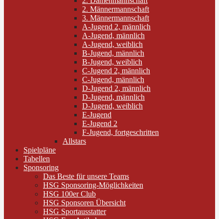
2. Damenmannschaft
2. Männermannschaft
3. Männermannschaft
A-Jugend 2, männlich
A-Jugend, männlich
A-Jugend, weiblich
B-Jugend, männlich
B-Jugend, weiblich
C-Jugend 2, männlich
C-Jugend, männlich
D-Jugend 2, männlich
D-Jugend, männlich
D-Jugend, weiblich
E-Jugend
E-Jugend 2
F-Jugend, fortgeschritten
Allstars
Spielpläne
Tabellen
Sponsoring
Das Beste für unsere Teams
HSG Sponsoring-Möglichkeiten
HSG 100er Club
HSG Sponsoren Übersicht
HSG Sportausstatter