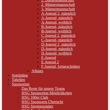
2. Damenmannschaft
2. Männermannschaft
3. Männermannschaft
A-Jugend 2, männlich
A-Jugend, männlich
A-Jugend, weiblich
B-Jugend, männlich
B-Jugend, weiblich
C-Jugend 2, männlich
C-Jugend, männlich
D-Jugend 2, männlich
D-Jugend, männlich
D-Jugend, weiblich
E-Jugend
E-Jugend 2
F-Jugend, fortgeschritten
Allstars
Spielpläne
Tabellen
Sponsoring
Das Beste für unsere Teams
HSG Sponsoring-Möglichkeiten
HSG 100er Club
HSG Sponsoren Übersicht
HSG Sportausstatter