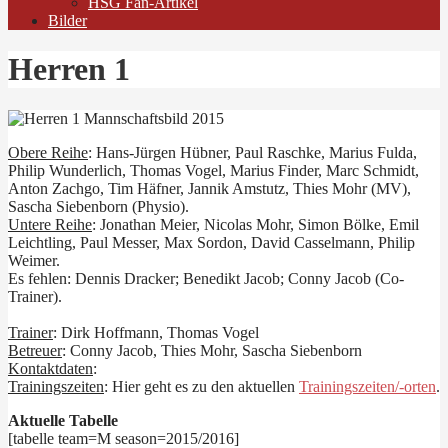
HSG Fan-Artikel
Bilder
Herren 1
Obere Reihe
: Hans-Jürgen Hübner, Paul Raschke, Marius Fulda,
Philip Wunderlich, Thomas Vogel, Marius Finder, Marc Schmidt,
Anton Zachgo, Tim Häfner, Jannik Amstutz, Thies Mohr (MV),
Sascha Siebenborn (Physio).
Untere Reihe
: Jonathan Meier, Nicolas Mohr, Simon Bölke, Emil
Leichtling, Paul Messer, Max Sordon, David Casselmann, Philip
Weimer.
Es fehlen: Dennis Dracker; Benedikt Jacob; Conny Jacob (Co-
Trainer).
Trainer
: Dirk Hoffmann, Thomas Vogel
Betreuer
: Conny Jacob, Thies Mohr, Sascha Siebenborn
Kontaktdaten
:
Trainingszeiten
: Hier geht es zu den aktuellen
Trainingszeiten/-orten
.
Aktuelle Tabelle
[tabelle team=M season=2015/2016]