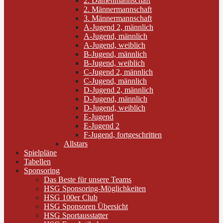
2. Damenmannschaft
2. Männermannschaft
3. Männermannschaft
A-Jugend 2, männlich
A-Jugend, männlich
A-Jugend, weiblich
B-Jugend, männlich
B-Jugend, weiblich
C-Jugend 2, männlich
C-Jugend, männlich
D-Jugend 2, männlich
D-Jugend, männlich
D-Jugend, weiblich
E-Jugend
E-Jugend 2
F-Jugend, fortgeschritten
Allstars
Spielpläne
Tabellen
Sponsoring
Das Beste für unsere Teams
HSG Sponsoring-Möglichkeiten
HSG 100er Club
HSG Sponsoren Übersicht
HSG Sportausstatter