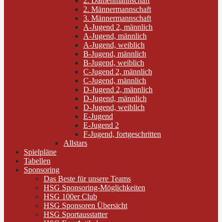
2. Damenmannschaft
2. Männermannschaft
3. Männermannschaft
A-Jugend 2, männlich
A-Jugend, männlich
A-Jugend, weiblich
B-Jugend, männlich
B-Jugend, weiblich
C-Jugend 2, männlich
C-Jugend, männlich
D-Jugend 2, männlich
D-Jugend, männlich
D-Jugend, weiblich
E-Jugend
E-Jugend 2
F-Jugend, fortgeschritten
Allstars
Spielpläne
Tabellen
Sponsoring
Das Beste für unsere Teams
HSG Sponsoring-Möglichkeiten
HSG 100er Club
HSG Sponsoren Übersicht
HSG Sportausstatter