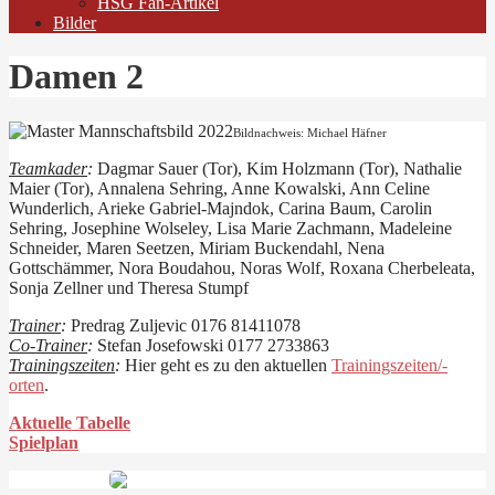
HSG Fan-Artikel
Bilder
Damen 2
Bildnachweis: Michael Häfner
Teamkader
:
Dagmar Sauer (Tor), Kim Holzmann (Tor), Nathalie
Maier (Tor), Annalena Sehring, Anne Kowalski, Ann Celine
Wunderlich, Arieke Gabriel-Majndok, Carina Baum, Carolin
Sehring, Josephine Wolseley, Lisa Marie Zachmann, Madeleine
Schneider, Maren Seetzen, Miriam Buckendahl, Nena
Gottschämmer, Nora Boudahou, Noras Wolf, Roxana Cherbeleata,
Sonja Zellner und Theresa Stumpf
Trainer
:
Predrag Zuljevic 0176 81411078
Co-Trainer
:
Stefan Josefowski 0177 2733863
Trainingszeiten
:
Hier geht es zu den aktuellen
Trainingszeiten/-
orten
.
Aktuelle Tabelle
Spielplan