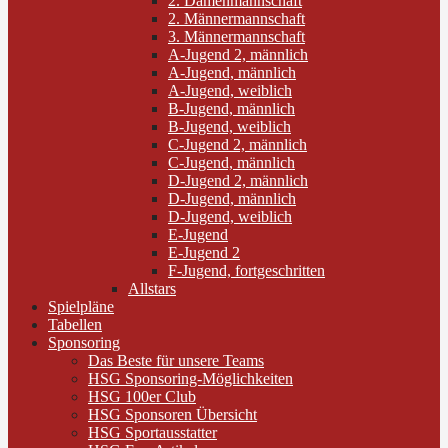
2. Damenmannschaft
2. Männermannschaft
3. Männermannschaft
A-Jugend 2, männlich
A-Jugend, männlich
A-Jugend, weiblich
B-Jugend, männlich
B-Jugend, weiblich
C-Jugend 2, männlich
C-Jugend, männlich
D-Jugend 2, männlich
D-Jugend, männlich
D-Jugend, weiblich
E-Jugend
E-Jugend 2
F-Jugend, fortgeschritten
Allstars
Spielpläne
Tabellen
Sponsoring
Das Beste für unsere Teams
HSG Sponsoring-Möglichkeiten
HSG 100er Club
HSG Sponsoren Übersicht
HSG Sportausstatter