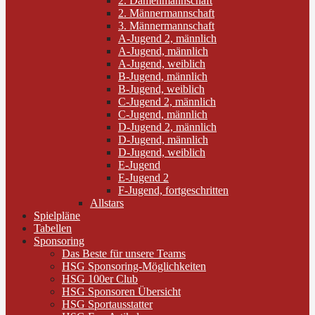
2. Damenmannschaft
2. Männermannschaft
3. Männermannschaft
A-Jugend 2, männlich
A-Jugend, männlich
A-Jugend, weiblich
B-Jugend, männlich
B-Jugend, weiblich
C-Jugend 2, männlich
C-Jugend, männlich
D-Jugend 2, männlich
D-Jugend, männlich
D-Jugend, weiblich
E-Jugend
E-Jugend 2
F-Jugend, fortgeschritten
Allstars
Spielpläne
Tabellen
Sponsoring
Das Beste für unsere Teams
HSG Sponsoring-Möglichkeiten
HSG 100er Club
HSG Sponsoren Übersicht
HSG Sportausstatter